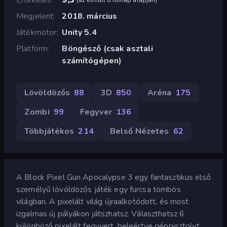
Megjelent
2018. március
Játékmotor
Unity 5.4
Platform
Böngésző (csak asztali
számítógépen)
Lövöldözős
88
3D
850
Aréna
175
Zombi
99
Fegyver
136
Többjátékos
214
Belső Nézetes
62
A Block Pixel Gun Apocalypse 3 egy fantasztikus első
személyű lövöldözős játék egy furcsa tömbös
világban. A pixelált világ újraalkotódott, és most
izgalmas új pályákon játszhatsz. Választhatsz 6
különböző pixelált fegyvert, beleértve géppisztolyt,