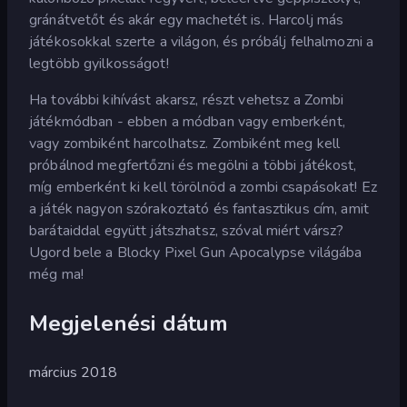
gránátvetőt és akár egy machetét is. Harcolj más
játékosokkal szerte a világon, és próbálj felhalmozni a
legtöbb gyilkosságot!
Ha további kihívást akarsz, részt vehetsz a Zombi
játékmódban - ebben a módban vagy emberként,
vagy zombiként harcolhatsz. Zombiként meg kell
próbálnod megfertőzni és megölni a többi játékost,
míg emberként ki kell törölnöd a zombi csapásokat! Ez
a játék nagyon szórakoztató és fantasztikus cím, amit
barátaiddal együtt játszhatsz, szóval miért vársz?
Ugord bele a Blocky Pixel Gun Apocalypse világába
még ma!
Megjelenési dátum
március 2018