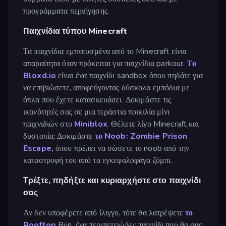
προγράμματα περιήγησης.
Παιχνίδια τύπου Minecraft
Τα παιχνίδια εμπνευσμένα από το Minecraft είναι
απαραίτητα όταν πρόκειται για παιχνίδια parkour.
Το
Bloxd.io
είναι ένα παιχνίδι sandbox όπου πηδάτε για
να επιβιώσετε, αποφεύγοντας δύσκολα εμπόδια με
όπλα που έχετε κατασκευάσει. Δοκιμάστε τις
ικανότητές σας σε μια τεράστια ποικιλία μίνι
παιχνιδιών στο
Miniblox
. Θέλετε λίγο Minecraft και
δυστοπία; Δοκιμάστε
το Noob: Zombie Prison
Escape,
όπου πρέπει να σώσετε το noob από την
καταστροφή του από τα εγκεφαλοφάγα ζόμπι.
Τρέξτε, πηδήξτε και κυριαρχήστε στο παιχνίδι
σας
Αν δεν υποφέρετε από ίλιγγο, τότε θα λατρέψετε
το
Rooftop
Run, ένα περιπετειώδες παιχνίδι που θα σας