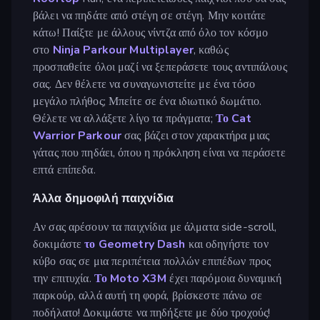
βάλει να πηδάτε από στέγη σε στέγη. Μην κοιτάτε
κάτω! Παίξτε με άλλους νίντζα από όλο τον κόσμο
στο
Ninja Parkour Multiplayer
, καθώς
προσπαθείτε όλοι μαζί να ξεπεράσετε τους αντιπάλους
σας. Δεν θέλετε να συναγωνιστείτε με ένα τόσο
μεγάλο πλήθος; Μπείτε σε ένα ιδιωτικό δωμάτιο.
Θέλετε να αλλάξετε λίγο τα πράγματα;
Το Cat
Warrior Parkour
σας βάζει στον χαρακτήρα μιας
γάτας που πηδάει, όπου η πρόκληση είναι να περάσετε
επτά επίπεδα.
Άλλα δημοφιλή παιχνίδια
Αν σας αρέσουν τα παιχνίδια με άλματα side-scroll,
δοκιμάστε
το Geometry Dash
και οδηγήστε τον
κύβο σας σε μια περιπέτεια πολλών επιπέδων προς
την επιτυχία.
Το Moto X3M
έχει παρόμοια δυναμική
παρκούρ, αλλά αυτή τη φορά, βρίσκεστε πάνω σε
ποδήλατο! Δοκιμάστε να πηδήξετε με δύο τροχούς!