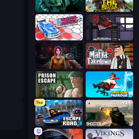
Take Actions
The Battleground
Cars Arena
The Visitor
Survival Zone Zombie Outbreak
Mafia Takedown
Prison Escape
Office Chair Parkour
Top
Escape Road 3
BodyCamera Shooter