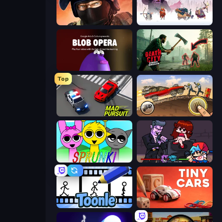
Bullet Force
Vikings: An Archer's Journey
Blob Opera
Death City Zombie Invasion
Top
Mad Pursuit
Earn to Die: Zombie Ride
Sprunki
Friday Night Funkin'
Toonle
Tiny Cars