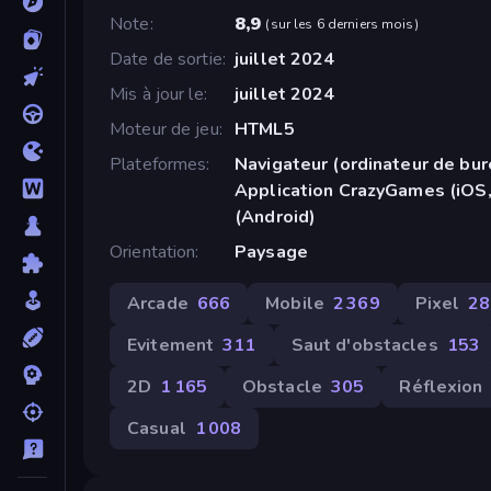
Note
8,9
(
sur les 6 derniers mois
)
Date de sortie
juillet 2024
Mis à jour le
juillet 2024
Moteur de jeu
HTML5
Plateformes
Navigateur (ordinateur de bur
Application CrazyGames (iOS,
(Android)
Orientation
Paysage
Arcade
666
Mobile
2 369
Pixel
28
Evitement
311
Saut d'obstacles
153
2D
1 165
Obstacle
305
Réflexion
Casual
1 008