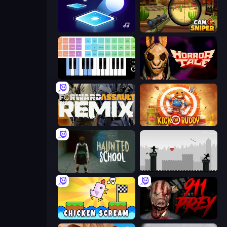
Tile Jumper 3D
Camo Sniper
Virtual Online Piano
Horror Tale
Forward Assault Remix
Kick the Buddy
Haunted School
Javelin Fighting
Chicken Scream
911: Prey