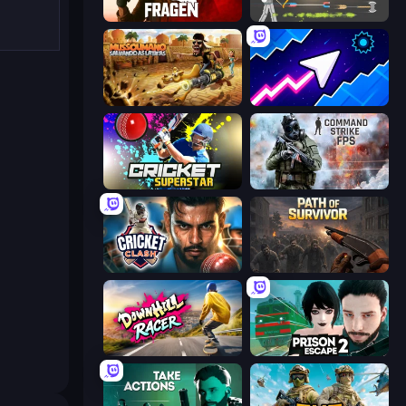
Fragen
Ragdoll Archers
Mussoumano Game
Space Waves
Cricket Superstar League
Command Strike FPS
Cricket Clash
Path of Survivor
Downhill Racer
Prison Escape 2