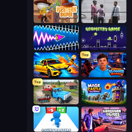
Western Sniper
Sniper Assassin - Government Agent
Wave Dash: Geometry Arrow
Geometry Game
Top
BMG: Ragdoll Playground
Escape from Vlogger: Runaway
Top
Hustle & Drift in ZIL
Mage Castle Idle Defense
Count Masters: Stickman Games
Gangster Crimes Online 6: Mafia City