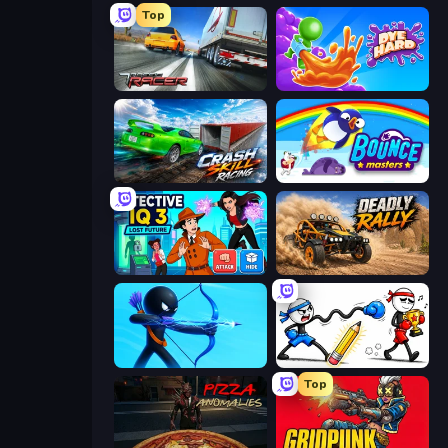
Top
Traffic Racer
Dye Hard
Crash Skill Racing
Bouncemasters
Detective IQ 3
Deadly Rally
Archers Random
Doodle Smash
Top