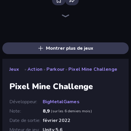
Bloxd.io
Ragdoll Archers
EvoWars.io
Veck.io
Piece of Cake: Merge and Bake
Racing Limits
Traffic Rider
Mahjongg Solitaire
Screw Out: Bolts and Nuts
Words of Wonders
Piles of Mahjong
Designville: Merge & Design
Miniblox
Space Waves
Stickman Clash
SkillWarz
Fortzone Battle Royale
Arrow Escape
Montrer plus de jeux
Jeux
Action
Parkour
Pixel Mine Challenge
»
»
»
Pixel Mine Challenge
Développeur
BigMetalGames
Note
8,9
(
sur les 6 derniers mois
)
Date de sortie
février 2022
Moteur de jeu
Unity 5.6