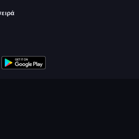
σειρά