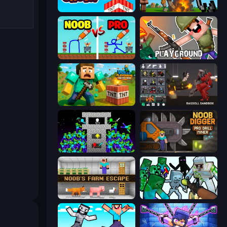
Build and Crush
Noob Fuse
DOP Noob: Draw to Save
Playground
Voxel Playground: Ragdoll Noob
Last Play: Ragdoll Sandbox
Stick Epic Fighter
Noob Digger: Pro Drill Miner
Noob's Farm Escape
Mine Shooter: Save Your World