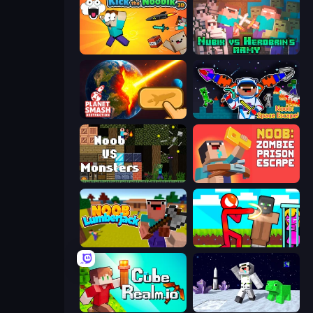
Kick the Noobik 3D
Nubik vs Herobrin's Army
Planet Smash Destruction
Noob: Space Escape!
Noob VS Monsters
Noob: Zombie Prison Escape
Idle Noob Lumberjack
Stickman vs Villager: Save the Girl
CubeRealm.io
SpaceCraft Noob: Return to Earth