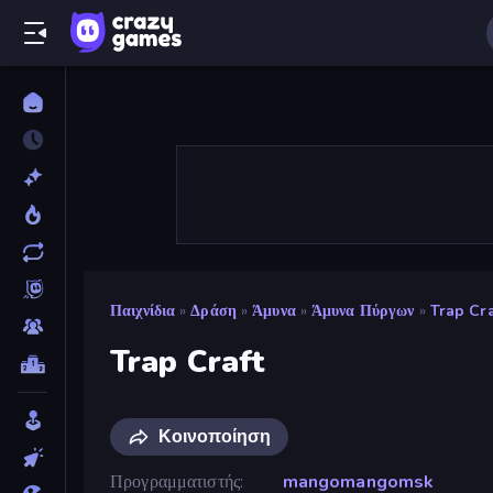
Παιχνίδια
»
Δράση
»
Άμυνα
»
Άμυνα Πύργων
»
Trap Cra
Trap Craft
Κοινοποίηση
Προγραμματιστής
mangomangomsk