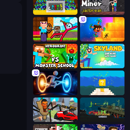
Stick Fighter vs Zombies
Noob Miner: Escape From Prison
Noob Archer vs Stickman Zombie
Merge & Dig!
Herobrine vs Monster School
Skyland Survive With Noob!
Portal Escape
Noob vs Pro 4: Lucky Block
Cars vs Skibidi Toilet
Lime Playground Sandbox