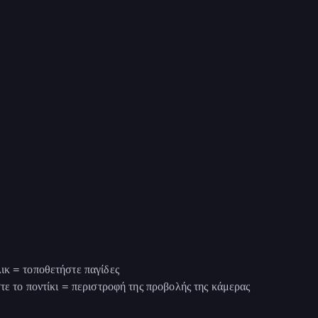
ικ = τοποθετήστε παγίδες
τε το ποντίκι = περιστροφή της προβολής της κάμερας