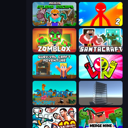
Noob: Island Escape
Red Stickman vs Monster School 2
Zomblox
SantaCraft
Survival Craft Adventure
Stickman Zombie vs Stickman Hero
ZooCraft
Craft 3D