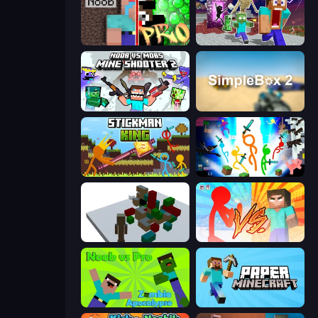
Noob vs Pro: Challenge
Monster School Herobrine Siren Head
Mine Shooter 2: Noob vs Mobs
SimpleBox 2
Stickman King
Stickman Epic
Craft Destroy
Red Stickman vs Monster School
Noob vs Pro: Zombie Apocalypse
Paper Minecraft