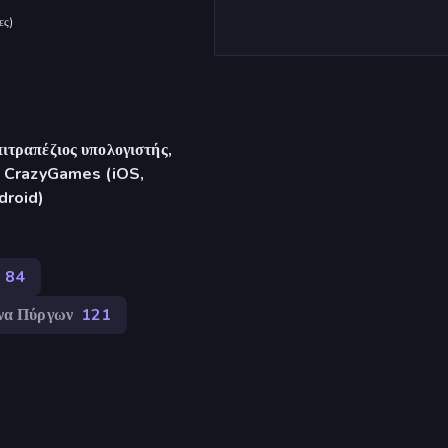
ες
)
ιτραπέζιος υπολογιστής,
γή CrazyGames (iOS,
droid)
84
να Πύργων
121