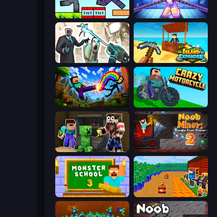
Noob Gigachad: Parkour Tricks Challenge
Mini Mine
Skibidi Toilets: Infection
Island Expander
Noob: Wall Crusher
Crazy Motorcycle
Noob Trolls Pro
Noob Miner 2: Escape From Prison
Monster School 3
Noob Tower Defense