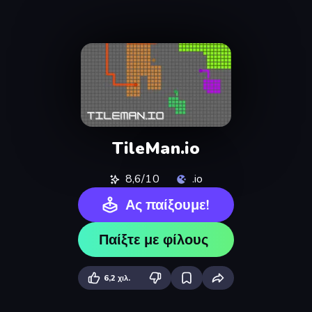
TileMan.io
8,6/10
.io
Ας παίξουμε!
Παίξτε με φίλους
6,2 χιλ.