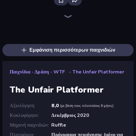
Brainrot Arena Online
Stickman Rebirth
Throw a Lucky Block
No Pain No Gain - Ragdoll Sandbox
OvO Game
Playground
Mr. Dude: Online Multiverse Challenge
Merge & Fight
Stick Epic Fighter
Stickman Project
Stickman King
Trap Craft
Magic Finger 3D
Smile Slime
Stickman Epic
Ragdoll Throw Challenge
War the Knights
Annoying Uncle Punch Game
Εμφάνιση περισσότερων παιχνιδιών
Παιχνίδια
Δράση
WTF
The Unfair Platformer
»
»
»
The Unfair Platformer
Αξιολόγηση
8,0
(
με βάση τους τελευταίους 6 μήνες
)
Κυκλοφόρησε
Δεκέμβριος 2020
Μηχανή παιχνιδιών
Ruffle
Πλατφόρμα
Πρόγραμμα περιήγησης (μόνο για