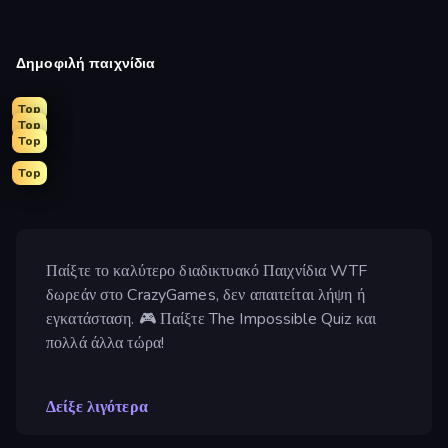
Δημοφιλή παιχνίδια
Top
Top
Top
Top
Παίξτε το καλύτερο διαδικτυακό Παιχνίδια WTF
δωρεάν στο CrazyGames, δεν απαιτείται λήψη ή
εγκατάσταση. 🎮 Παίξτε The Impossible Quiz και
πολλά άλλα τώρα!
Δείξε λιγότερα