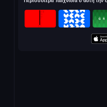
Περισσότερα παιχνίδια σ’αυτή την 
red
blue
green