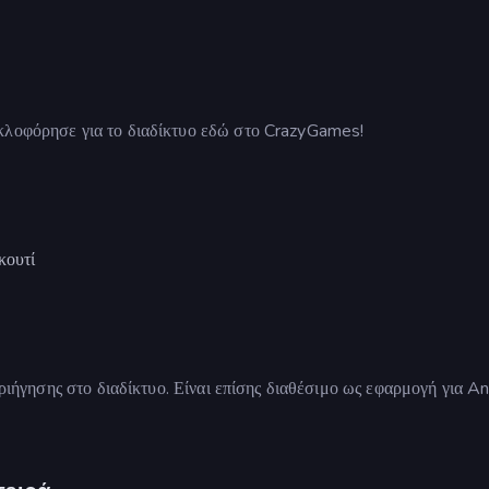
κλοφόρησε για το διαδίκτυο εδώ στο CrazyGames!
κουτί
εριήγησης στο διαδίκτυο. Είναι επίσης διαθέσιμο ως εφαρμογή για A