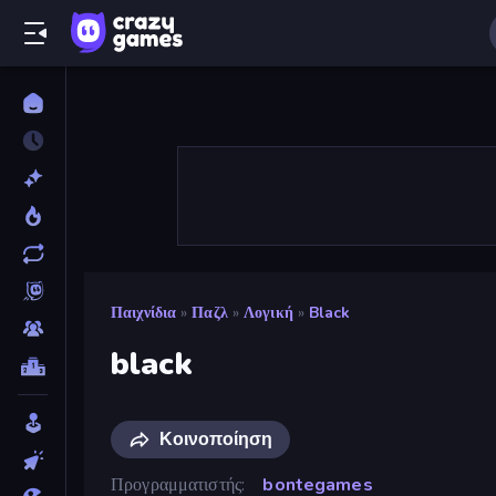
Παιχνίδια
»
Παζλ
»
Λογική
»
Black
black
Κοινοποίηση
Προγραμματιστής
bontegames