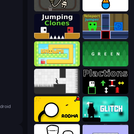
Light The Lamp
Stupidity Test
Jumping Clones
Teleport Jumper
Growmi
green
Rotate
Plactions
ndroid
Rodha
Glitch