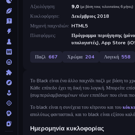
Αξιολόγηση
9,0
(
με βάση τους τελευταίους 6 μήνες
)
Κυκλοφόρησε
Δεκέμβριος 2018
Μηχανή παιχνιδιών
HTML5
Πλατφόρμες
Πρόγραμμα περιήγησης (μόνο 
υπολογιστές), App Store (iO
Παζλ
667
Χρώμα
204
Λογική
558
Το Black είναι ένα άλλο παιχνίδι παζλ με βάση το χ
Κάθε επίπεδο έχει τη δική του λογική. Μπορείτε επ
(συμπεριλαμβανομένων νέων επιπέδων που είναι πιο κ
Το black είναι η συνέχεια του κίτρινου και του
κόκκι
απολύτως φανταστικά, και το black είναι εξίσου καλό
Ημερομηνία κυκλοφορίας