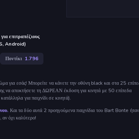
για επιτραπέζιους
S, Android)
Ποντίκι
1.796
ρώμα για εσάς! Μπορείτε να κάνετε την οθόνη black και στα 25 επίπε
ίσης να αποκτήσετε τη ΔΩΡΕΑΝ έκδοση για κινητά με 50 επίπεδα
ατάλληλα για παιχνίδι σε κινητά).
νου.
Και τα δύο αυτά 2 προηγούμενα παιχνίδια του Bart Bonte ήτα
, αν όχι καλύτερο!