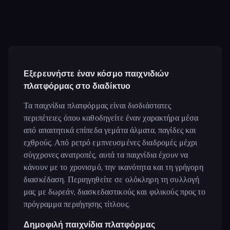
Εξερευνήστε έναν κόσμο παιχνιδιών
πλατφόρμας στο διαδίκτυο
Τα παιχνίδια πλατφόρμας είναι δισδιάστατες
περιπέτειες όπου καθοδηγείτε έναν χαρακτήρα μέσα
από απαιτητικά επίπεδα γεμάτα άλματα, παγίδες και
εχθρούς. Από ρετρό εμπνευσμένες διαδρομές μέχρι
σύγχρονες ανατροπές, αυτά τα παιχνίδια έχουν να
κάνουν με το χρονισμό, την ικανότητα και τη γρήγορη
διασκέδαση. Περιηγηθείτε σε ολόκληρη τη συλλογή
μας με δωρεάν, διασκεδαστικούς και φιλικούς προς το
πρόγραμμα περιήγησης τίτλους.
Δημοφιλή παιχνίδια πλατφόρμας