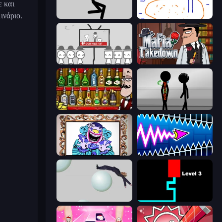
ε και
ινάριο.
Rag Doll
Skribbl.io
We Become What We Behold
Mafia Takedown
Bartender The Right Mix
Stick Figure Penalty 2
Exhibit of Sorrows
Wave Dash: Geometry Arrow
Bush Ragdoll
Scary Maze