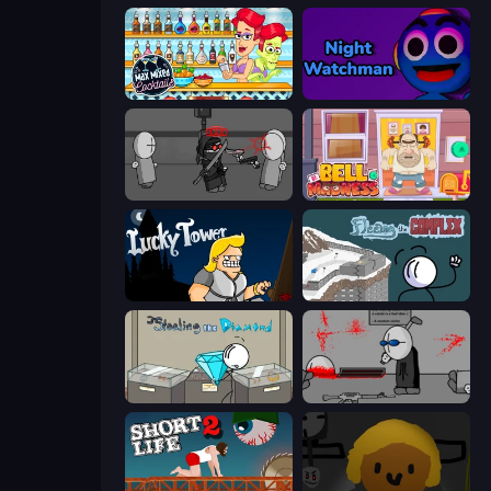
Max Mixed Cocktails
Night Watchman
Madness Project Nexus
Bell Madness
Lucky Tower
Fleeing the Complex
Stealing the Diamond
Madness Deathwish