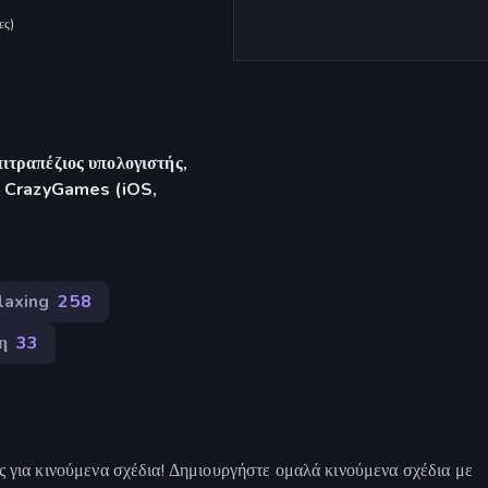
ες
)
ιτραπέζιος υπολογιστής,
γή CrazyGames (iOS,
laxing
258
η
33
ας για κινούμενα σχέδια! Δημιουργήστε ομαλά κινούμενα σχέδια με