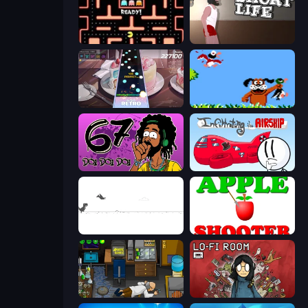
Pacman
Short Life
Rhythm Capture
Duck Hunt
67 Doi Doi
Infiltrating the Airship
Dino Game
Apple Shooter
Foreign Creature
Lofi Room