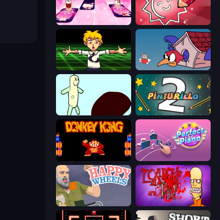
Catch Tiles: Piano Game
Draw Quiz
Chainsaw Dance
Cuphead
Doodieman Voodoo
Pinturillo 2
Donkey Kong Returns
Perfect Piano
Happy Wheels
Load Up and Kill