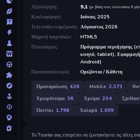
Αξιολόγηση
9,1
(
με βάση τους τελευταίους 6 μήν
Κυκλοφόρησε
Ιούνιος 2025
Τελευταία ενημέρωση
Αύγουστος 2026
Μηχανή παιχνιδιών
HTML5
Πλατφόρμες
Πρόγραμμα περιήγησης (επ
κινητό, tablet), Εφαρμο
Android)
Προσανατολισμός
Οριζόντια / Κάθετη
Προσομοίωση
426
Mobile
2.373
Re
Χρωμάτισμα
36
Χρώμα
204
Σχεδίασ
Ποντίκι
1.796
Χαλαρά
1.009
Το Toonle σας επιτρέπει να ζωντανέψετε τις ιδέες σ