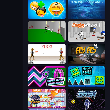
Smileys: Family Tree emoji
Dancing Dreamer
Die In Style
Escaping the Prison
Gunblood
Fly for Fly
Hyper Wave Challenge
Hyper Cube Challenge
Max Mixed Cuisine
Electron Dash