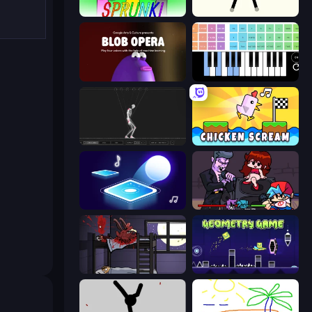
Sprunki
Stick Animator
Blob Opera
Virtual Online Piano
Skeleton Simulator
Chicken Scream
Tile Jumper 3D
Friday Night Funkin'
The Visitor
Geometry Game