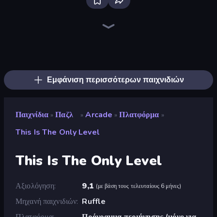
Bloxd.io
Ragdoll Archers
EvoWars.io
Piece of Cake: Merge and Bake
Veck.io
Racing Limits
Traffic Rider
Mahjongg Solitaire
Screw Out: Bolts and Nuts
Words of Wonders
Piles of Mahjong
Designville: Merge & Design
Miniblox
Space Waves
Stickman Clash
SkillWarz
Fortzone Battle Royale
Arrow Escape
Εμφάνιση περισσότερων παιχνιδιών
Παιχνίδια
Παζλ
Arcade
Πλατφόρμα
»
»
»
»
This Is The Only Level
This Is The Only Level
Αξιολόγηση
9,1
(
με βάση τους τελευταίους 6 μήνες
)
Μηχανή παιχνιδιών
Ruffle
Πλατφόρμα
Πρόγραμμα περιήγησης (μόνο για