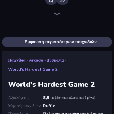
Bloxd.io
Ragdoll Archers
EvoWars.io
Piece of Cake: Merge and Bake
Veck.io
Racing Limits
Traffic Rider
Mahjongg Solitaire
Screw Out: Bolts and Nuts
Words of Wonders
Piles of Mahjong
Designville: Merge & Design
Miniblox
Space Waves
Stickman Clash
SkillWarz
Fortzone Battle Royale
Arrow Escape
Εμφάνιση περισσότερων παιχνιδιών
Παιχνίδια
Arcade
Δυσκολία
»
»
»
World's Hardest Game 2
World's Hardest Game 2
Αξιολόγηση
8,5
(
με βάση τους τελευταίους 6 μήνες
)
Μηχανή παιχνιδιών
Ruffle
Πλατφόρμα
Πρόγραμμα περιήγησης (μόνο για