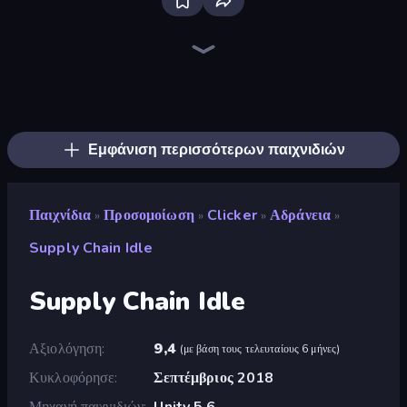
Bloxd.io
Ragdoll Archers
EvoWars.io
Veck.io
Piece of Cake: Merge and Bake
Racing Limits
Traffic Rider
Mahjongg Solitaire
Screw Out: Bolts and Nuts
Words of Wonders
Piles of Mahjong
Designville: Merge & Design
Miniblox
Stickman Clash
Space Waves
SkillWarz
Fortzone Battle Royale
Arrow Escape
Εμφάνιση περισσότερων παιχνιδιών
Παιχνίδια
Προσομοίωση
Clicker
Αδράνεια
»
»
»
»
Supply Chain Idle
Supply Chain Idle
Αξιολόγηση
9,4
(
με βάση τους τελευταίους 6 μήνες
)
Κυκλοφόρησε
Σεπτέμβριος 2018
Μηχανή παιχνιδιών
Unity 5.6