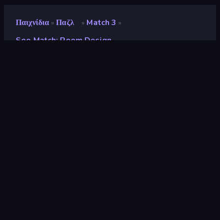
Παιχνίδια
Παζλ
Match 3
»
»
»
Soo Match: Room Design
Soo Match: Room Design
Προγραμματιστής
Anterox Games
Αξιολόγηση
9,0
(
με βάση τους τελευταίους 6 μήνες
)
Κυκλοφόρησε
Σεπτέμβριος 2024
Τελευταία ενημέρωση
Ιανουάριος 2025
Μηχανή παιχνιδιών
Unity 2022
Πλατφόρμες
Πρόγραμμα περιήγησης
(επιτραπέζιος υπολογιστής,
κινητό, tablet), Εφαρμογή
CrazyGames (Android), App