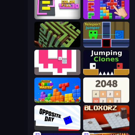
Color Fill 3D
BlockBuster Puzzle
Maze Planet 3D
Teleport Jumper
Just Slide (Remastered)
Jumping Clones
Puzzle Block Master
2048
Opposite Day
Bloxorz