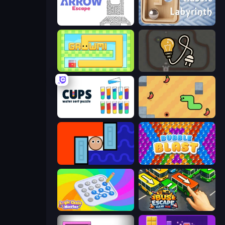
Arrow Escape
Classic Labyrinth 3D
Growmi
Light The Lamp
Cups - Water Sort Puzzle
SSSPICY!
Lava and Aqua
Bubble Blast
Logic Chain Master
Bus Escape: Clear Jam