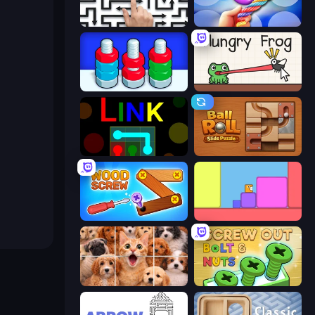
Arrow Escape: Puzzle
Twisted Tangle
Nuts Puzzle: Sort By Color
Hungry Frog
Link
Ball Roll
Wood Screw: Bolts Puzzle
Level EATEN!
Jigpic Solitaire
Screw Out: Bolts and Nuts