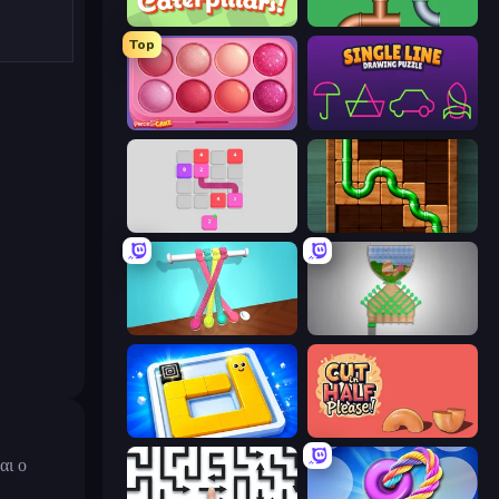
Caterpillars
Plumber Pipe Out
Top
Piece of Cake: Merge and Bake
Single Line: Drawing Puzzle
Flow 2048 3D
Pipe Puzzle
Tangle Master
Pull the Pin
Ice Slide
Cut in Half, Please!
αι ο