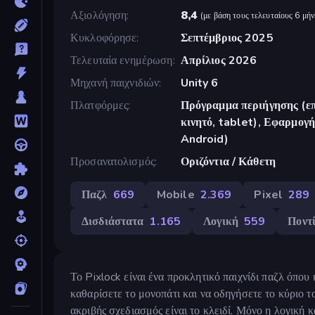
Αξιολόγηση
8,4
(
με βάση τους τελευταίους 6 μήν
Κυκλοφόρησε
Σεπτέμβριος 2025
Τελευταία ενημέρωση
Απρίλιος 2026
Μηχανή παιχνιδιών
Unity 6
Πλατφόρμες
Πρόγραμμα περιήγησης (επ
κινητό, tablet), Εφαρμο
Android)
Προσανατολισμός
Οριζόντια / Κάθετη
Παζλ
669
Mobile
2.369
Pixel
289
Δισδιάστατα
1.165
Λογική
559
Ποντί
Το Pixlock είναι ένα προκλητικό παιχνίδι παζλ όπου
καθαρίσετε το μονοπάτι και να οδηγήσετε το κύριο 
ακριβής σχεδιασμός είναι το κλειδί. Μόνο η λογική κ