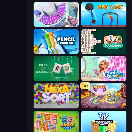
Stack Fall
One Line
Pencil Rush
Mahjongg Solitaire
Piles of Mahjong
Designville: Merge & Design
Top
Hexa Sort
Mergest Kingdom