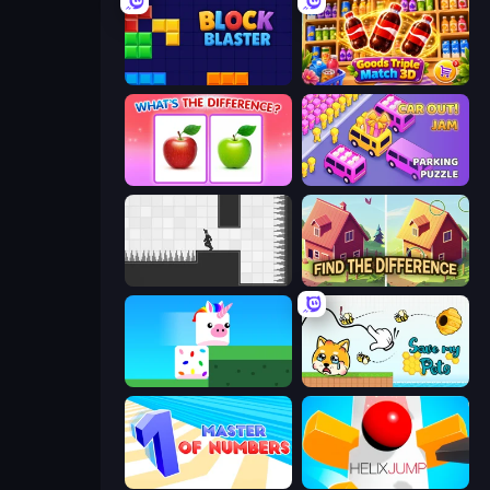
Block Blaster
Goods Triple Match 3D
What's The Difference?
Car OUT! Jam Parking Puzzle
Rotate
Find The Difference
Stacky Bird
Save My Pets
Master of Numbers
Helix Jump