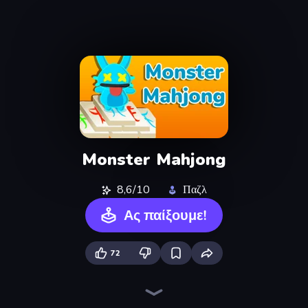
Monster Mahjong
8,6/10
Παζλ
Ας παίξουμε!
72