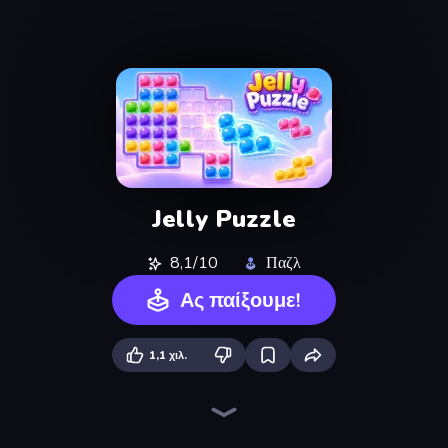
Jelly Puzzle
8,1/10
Παζλ
Ας παίξουμε!
1,1 χιλ.