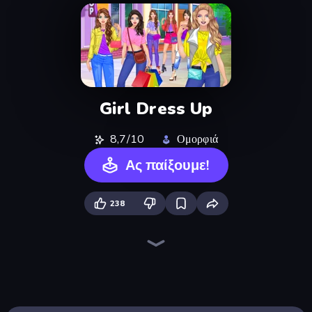
Girl Dress Up
8,7/10
Ομορφιά
Ας παίξουμε!
238
College Girls Team Makeover
College Girl & Boy Makeover
BFF Makeover - Spa & Dress Up
Idol Livestream: Fashion Game
High School Popular Girls
Royal Glow Princess Makeover
Fashion Holic
Valentine's Day Proposal
Swimming Pool Romance
Fashion Week 2025
Model Wedding
GRWM Date Night
Royal Dress Up - Fashion Queen
Glamour Beach Life
Anime Couple: Avatar Maker
Black Friday Dress Up Selfie
Model Dress Up Girl
BFFs Luxury Loungewear