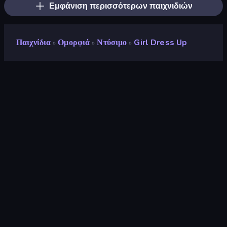
Εμφάνιση περισσότερων παιχνιδιών
Παιχνίδια
Ομορφιά
Ντύσιμο
Girl Dress Up
»
»
»
Girl Dress Up
Προγραμματιστής
ARPAPLUS
Αξιολόγηση
8,7
(
με βάση τους τελευταίους 6 μήνες
)
Κυκλοφόρησε
Ιούλιος 2023
Μηχανή παιχνιδιών
Unity 2022
Πλατφόρμες
Πρόγραμμα περιήγησης
(επιτραπέζιος υπολογιστής, κινητό,
tablet), Εφαρμογή CrazyGames
(Android), App Store (iOS,
Android)