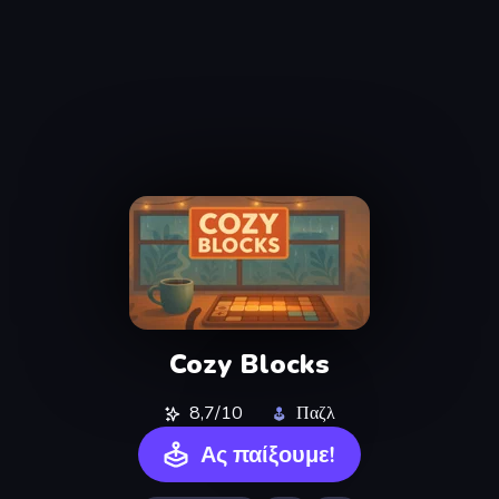
Cozy Blocks
8,7/10
Παζλ
Ας παίξουμε!