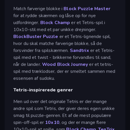
Match farverige blokke i
Block Puzzle Master
for at rydde skærmen og låse op for nye
udfordringer.
Block Champ
er et Tetris-spil i
10x10-stil med et par unikke drejninger.
BlockBuster Puzzle
er et Tetris-lignende spil,
hvor du skal matche farverige blokke, så de
forsvinder fra spilskærmen.
Sandtrix
er et Tetris-
spil med et twist - brikkerne forvandles til sand,
når de lander.
Wood Block Journey
er et tetris-
spil med træklodser, der er smeltet sammen med
essensen af sudoku.
Tetris-inspirerede genrer
Men ud over det originale Tetris er der mange
andre spil som Tetris, der giver deres egen unikke
smag til puzzle-genren. Et af de mest populære
spin-off-spil er
10x10
, og der er mange flere
10x10-spil at spille, som
Block Champ
,
TenTrix