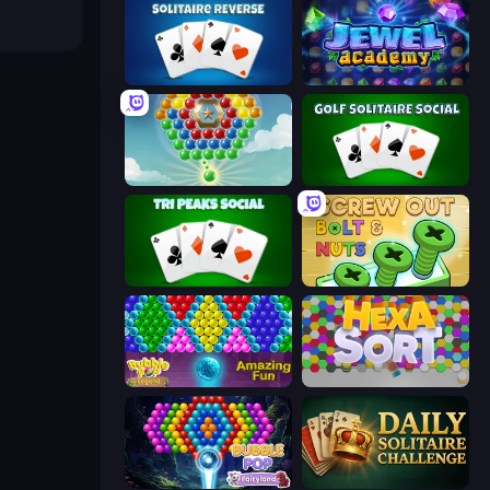
Solitaire Reverse
Jewel Academy
Little Fox: Bubble Spinner Pop
Golf Solitaire
Tri Peaks Social
Screw Out: Bolts and Nuts
Bubble Pop Legend
Hexa Sort
Bubble Pop Fairyland
Daily Solitaire Challenge