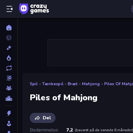
Spil
»
Tænkespil
»
Bræt
»
Mahjong
»
Piles Of Mah
Piles of Mahjong
Del
Bedømmelse
7,2
(
baseret på de seneste 6 måneder