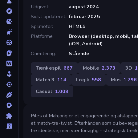
Udgivet
august 2024
Sidst opdateret
februar 2025
Spilmotor
HTML5
Platforme
Browser (desktop, mobil, t
(iOS, Android)
Orientering
Stående
Tænkespil
667
Mobile
2.373
3D
1
Match 3
114
Logik
558
Mus
1.796
Casual
1.009
Piles of Mahjong er et engagerende og afslappen
et match-tre-twist. Efterhånden som du bevæger 
tre identiske, men vær forsigtig - strategisk tænk