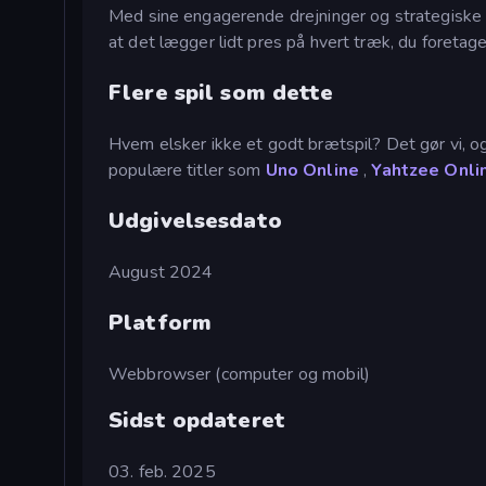
Med sine engagerende drejninger og strategiske l
at det lægger lidt pres på hvert træk, du foretage
Flere spil som dette
Hvem elsker ikke et godt brætspil? Det gør vi, og 
populære titler som
Uno Online
,
Yahtzee Onli
Udgivelsesdato
August 2024
Platform
Webbrowser (computer og mobil)
Sidst opdateret
03. feb. 2025