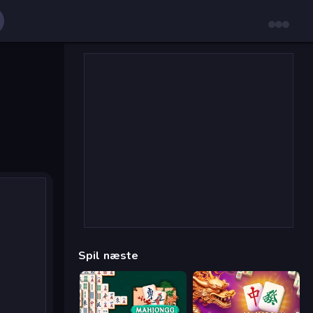
Spil næste