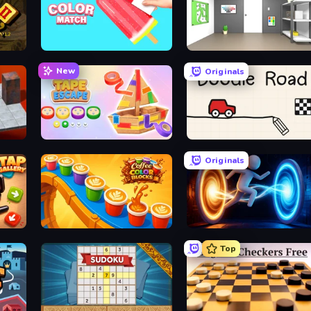
cy)
Color Match
Paint Room Escape
New
Originals
Tape Escape
Doodle Road
Originals
Coffee Color Blocks
Portal Escape
Top