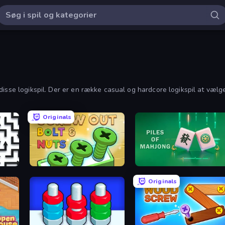
disse logikspil. Der er en række casual og hardcore logikspil at vælg
Originals
Screw Out: Bolts and Nuts
Piles of Mahjong
Originals