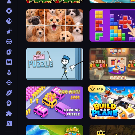
Spider Solitaire
Open House
Jigpic Solitaire
BlockBuster Puzzle
Thief Puzzle
Yarn Fever! Unravel Puzzl
Top
Car OUT! Jam Parking Puzzle
Build A Plane