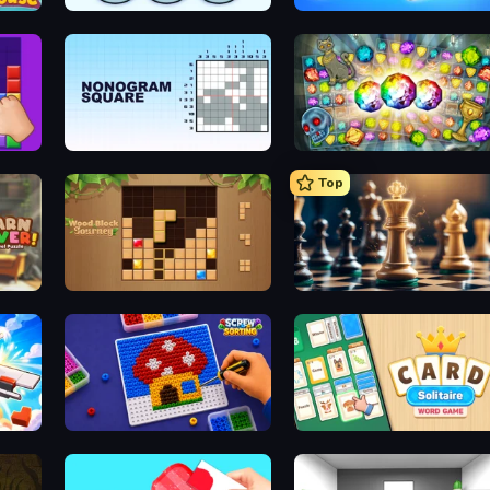
Nuts Puzzle: Sort By Color
Wood Screw: Bolts Puzzle
Nonogram Square
Forgotten Treasure 2
Top
e
Wood Block Journey
Chess Free
Screw Sorting
Card Solitaire: Word Game