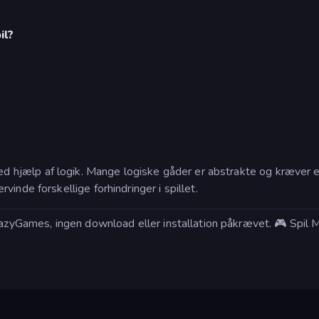
il?
d hjælp af logik. Mange logiske gåder er abstrakte og kræver et
inde forskellige forhindringer i spillet.
razyGames, ingen download eller installation påkrævet. 🎮 Spil M