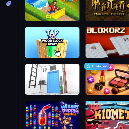
Park Town
Mahjong Connect 2 (Lega
Tap 3D Wood Block Away
Bloxorz
Updated
Elevator Room Escape
Tap Gallery