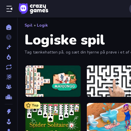
Spil
»
Logik
Logiske spil
Tag tænkehatten på, og sæt din hjerne på prøve i et af 
Mahjongg Solitaire
Arrow Escape: Puzzle
Top