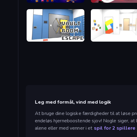
Wizard Puppy: Magic Sort
Kiomet
Vault Room Escape
Mirror Room Escape
Leg med formål, vind med logik
At bruge dine logiske færdigheder til at løse p
endeløs hjerneboostende sjov! Nogle siger, at lo
alene eller med venner i et
spil for 2 spillere