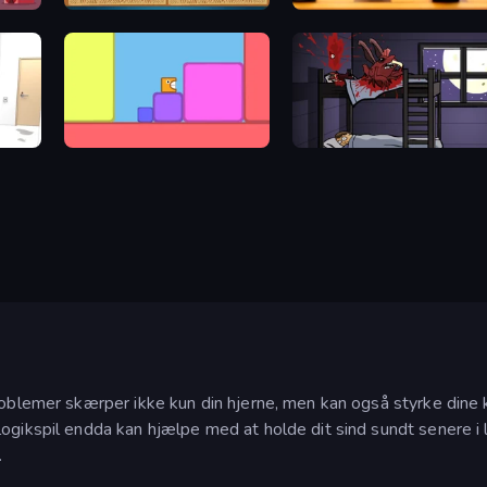
Sudoku Online
English Checkers Free
Level EATEN!
The Visitor
roblemer skærper ikke kun din hjerne, men kan også styrke dine ko
gikspil endda kan hjælpe med at holde dit sind sundt senere i li
.