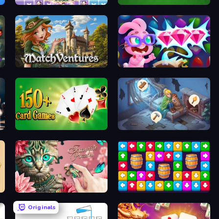
Find The Cow
Hearts: Classic
MatchVentures
Skydom: Reforged
Classic Card Games Collection
Merge Haven
Favorite Puzzles
Tap Away Story
Originals