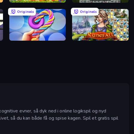
Puzzle Block Master
Mahjong 3D Classic
Originals
Originals
Twisted Tangle
Runefall
gnitive evner, så dyk ned i online logikspil og nyd
vet, så du kan både få og spise kagen. Spil et gratis spil