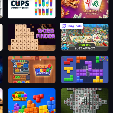
Cups - Water Sort Puzzle
Mahjong Unlimited
Originals
Word Finder
Find Me: Lost Objects
Wood Hexa Factory!
Blocks and that’s it