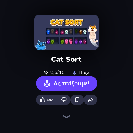
Cat Sort
8,5/10
Παζλ
Ας παίξουμε!
367
Piles of Mahjong
Arrow Escape
Skydom