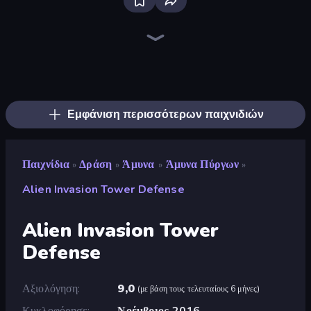
Bloxd.io
Ragdoll Archers
EvoWars.io
Piece of Cake: Merge and Bake
Veck.io
Racing Limits
Traffic Rider
Mahjongg Solitaire
Screw Out: Bolts and Nuts
Words of Wonders
Piles of Mahjong
Designville: Merge & Design
Miniblox
Space Waves
Stickman Clash
SkillWarz
Fortzone Battle Royale
Arrow Escape
Εμφάνιση περισσότερων παιχνιδιών
Παιχνίδια
Δράση
Άμυνα
Άμυνα Πύργων
»
»
»
»
Alien Invasion Tower Defense
Alien Invasion Tower
Defense
Αξιολόγηση
9,0
(
με βάση τους τελευταίους 6 μήνες
)
Κυκλοφόρησε
Νοέμβριος 2016