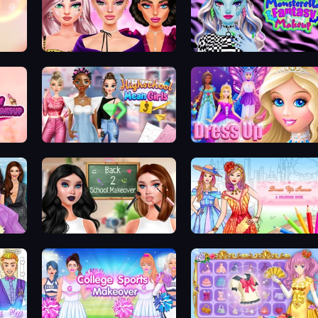
New Year Makeup Trends
Monsterella Fantasy Makeup
Highschool Mean Girls 3
Princess Dress Up
Back 2 School Makeover
Dress Up Games & Coloring Book