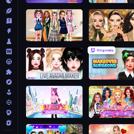
Fashion Famous
Fashion Week 2025
Back To School: Uniforms Edition
Autumn Glam Gala
Originals
Live Avatar Maker: Girls
Makeover Surgeons
Lulu's Fashion World