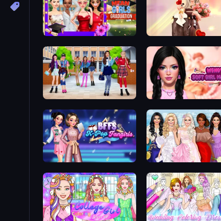
Mean Girls Graduation Day
GRWM Date Night
High School BFFs: Girls Team
Wendy Soft Girl Makeup
BFFs K-Pop Fangirls
Model Dress Up Girl