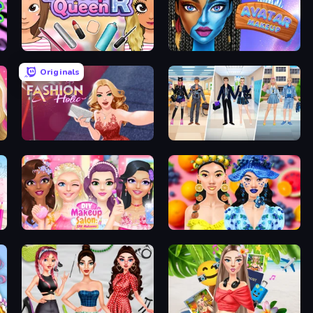
Make Up Queen R
Avatar Make Up
Originals
Fashion Holic
College Girl & Boy Makeover
DIY Makeup Salon: SPA Makeover
Sweet And Fruity Makeup