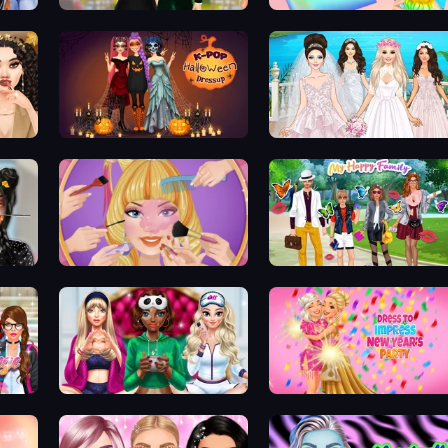
Valentine's Day Proposal
Holographic Trends
K-Pop Halloween Dress Up
Model Wedding
Extreme Makeover
Superstar Family Dress Up
Superstar College Girls Makeover
BFFs Luxury Loungewear
Dress To Impress: New Year'