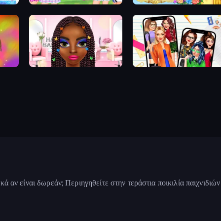
Wedding Coloring Dress Up Game
College Sport Team Makeover
Anime Princess Dress Up
mes
Braided Hairstyles Fashion
Highschool Mean Girls 2
ικά αν είναι δωρεάν; Περιηγηθείτε στην τεράστια ποικιλία παιχνιδιώ