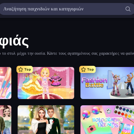
φιάς
 το στυλ μέχρι την ουσία. Κάντε τους αγαπημένους σας χαρακτήρες να φαίν
ομορφιάς παρακάτω.
Top
Top
BFF Makeover - Spa & Dress Up
Royal Glow Princess Makeover
Fashion Battle