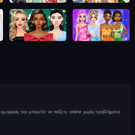
Brat Girl Summer
Travel with Me: ASMR Edition
New Year's Eve Makeup
Monochrome Looks
ν ομορφιάς που μπορείτε να παίξετε online χωρίς προβλήματα,