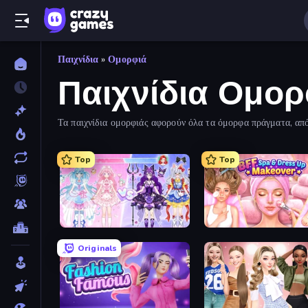
Παιχνίδια
»
Ομορφιά
Παιχνίδια Ομορ
Τα παιχνίδια ομορφιάς αφορούν όλα τα όμορφα πράγματα, από
νόστιμα γεύματα! Περιηγηθείτε σε όλα τα δωρεάν παιχνίδια 
Top
Top
Idol Livestream: Fashion Game
Originals