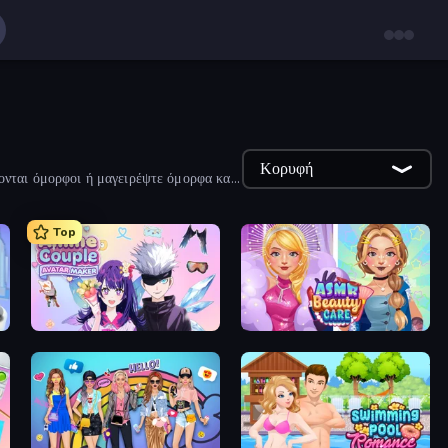
Κορυφή
ονται όμορφοι ή μαγειρέψτε όμορφα και
Top
Anime Couple: Avatar Maker
ASMR Beauty Care