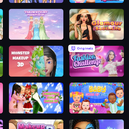
College Girls Team Makeover
Swimming Pool Romance
Tailor Stylist: Fashion Diary
Glamour Beach Life
Originals
Monster Makeup 3D
Fashion Challenge: Catwalk Run
s Party
Christmas Girls Dress Up
Baby Dress Up