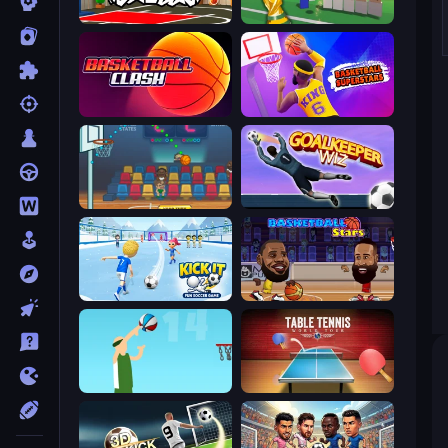
Basketball Skills
Free Kicks World Cup 2026
Basketball Clash
Basketball Superstars
Basket Champs
Goalkeeper Wiz
Kick It – Fun Soccer Game
Basketball Stars
Street Ball Jam
Table Tennis World Tour