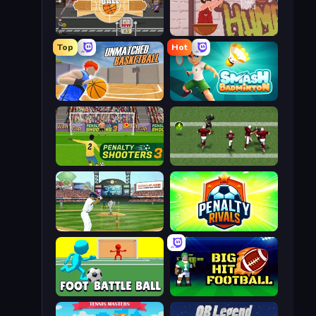
Epic Basketball
Basket Slam Dunk 2
Top
Hot
Unmatched Basketball
Smash Badminton
Penalty Shooters 3
Return Man 2
Baseball
Penalty Rivals
Foot Battle Ball
Big Hit Football