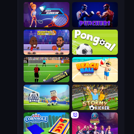
Power Badminton
Punchers
Basketball Legends 2020
Pongoal
Penalty Shooters
Beach Ball
3D Soccer Mania
Stormy Kicker