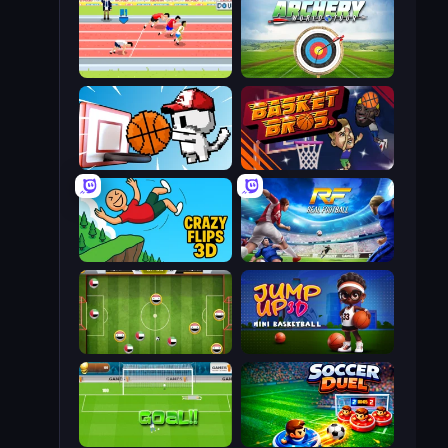
Sports Hero
Archery World Tour
Basket Cats
BasketBros
Crazy Flips 3D
Real Football
Soccer Challenge
Jump Up 3D: Mini Basketball
World Cup Penalty
Soccer Duel