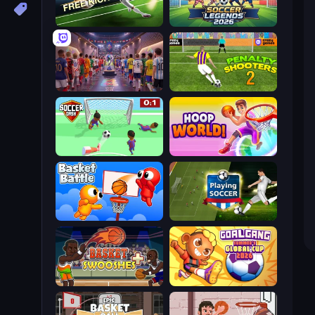
Free Kick Classic (3D Free Kick)
Soccer Legends 2026
CG FC 26
Penalty Shooters 2
Soccer Dash
Hoop World 3D
Basket Battle
Playing Soccer
Basket Swooshes Plus
Goal Gang