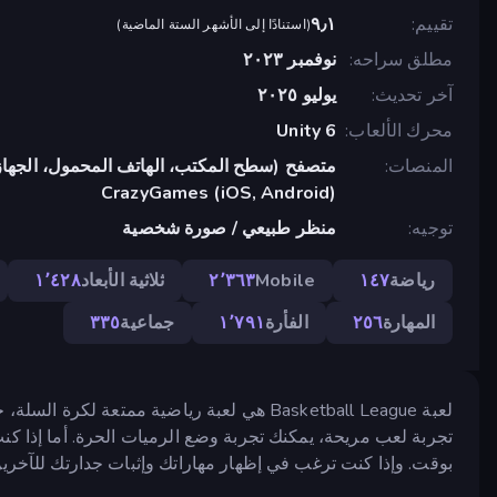
تقييم
٩٫١
(
استنادًا إلى الأشهر الستة الماضية
)
مطلق سراحه
نوفمبر ٢٠٢٣
آخر تحديث
يوليو ٢٠٢٥
محرك الألعاب
Unity 6
المنصات
متصفح (سطح المكتب، الهاتف المحمول، الجهاز
CrazyGames (iOS, Android)
توجيه
منظر طبيعي / صورة شخصية
رياضة
١٤٧
Mobile
٢٬٣٦٣
ثلاثية الأبعاد
١٬٤٢٨
المهارة
٢٥٦
الفأرة
١٬٧٩١
جماعية
٣٣٥
لعبة Basketball League هي لعبة رياضية ممتع
تجربة لعب مريحة، يمكنك تجربة وضع الرميات الحرة. أما إذا 
بوقت. وإذا كنت ترغب في إظهار مهاراتك وإثبات جدارتك للآخرين