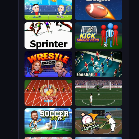
Tennis Masters
2 Minute Football QB Legend
Sprinter
Kick Soccer Hero
Wrestle Bros
Foosball 3D
100 Meters Race
Bicycle Kick Champ
Soccer Bros
Hotfoot Baseball