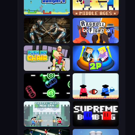
Tube Jumpers
Castle Wars: Middle Ages
Striker Dummies
Ragdoll Fight
Push My Chair
Ragdoll Arena 2 Player
Glowit - Two Players
Clash of Cakes
Castle Wars: New Era
Supreme Bomb Tag