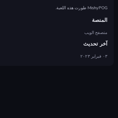
MishyPOG طورت هذه اللعبة.
المنصة
متصفح الويب
آخر تحديث
٠٣ فبراير ٢٠٢٣