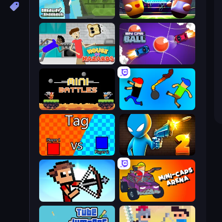
Getaway Shootout
Pill Soccer
House of Hazards
Mini Car Ball
12 MiniBattles
Mini-Caps: Bombs
2 Player Tag
Drunken Duel 2
Stick Archers Battle
Mini-Caps: Arena