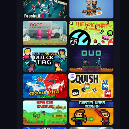
Foosball 3D
Rush Hour Cafe
Root Vegetables & Co
The Epic Party
Multiplayer Quick Tag
Duo
Stickman battle 1-4 Players
Squish
Super Robo - Adventure
Castle Wars: Modern