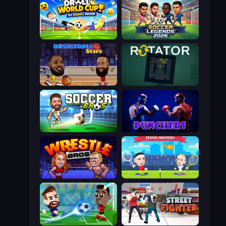
Droll World Cup
Soccer Legends 2026
Basketball Stars
Rotator
Soccer Bros
Punchers
Wrestle Bros
Tennis Masters
Soccer Masters: Euro 2020
Street Fighter Simulator