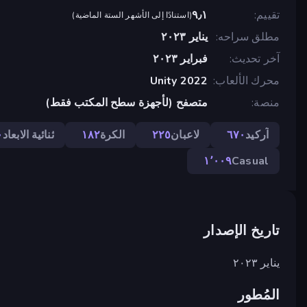
تقييم
٩٫١
(
استنادًا إلى الأشهر الستة الماضية
)
مطلق سراحه
يناير ٢٠٢٣
آخر تحديث
فبراير ٢٠٢٣
محرك الألعاب
Unity 2022
منصة
متصفح (لأجهزة سطح المكتب فقط)
آركيد
٦٧٠
لاعبان
٢٢٥
الكرة
١٨٢
ثنائية الابعاد
٠
١٬٠٠٩
Casual
تاريخ الإصدار
يناير ٢٠٢٣
المُطور