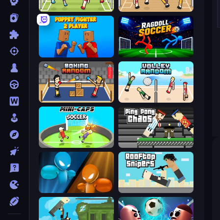
Soccer Random
Basket Random
Puppet Fighter 2 Player
Ragdoll Soccer 2 Players
Boxing Random
Volley Random
Mini-Caps: Soccer
Ping Pong Chaos
Drunken Boxing
Rooftop Snipers