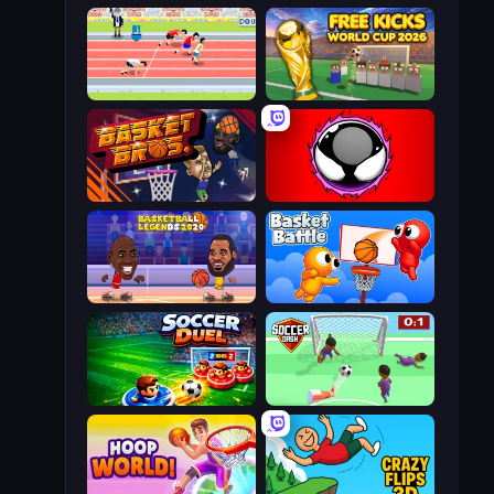
Sports Hero
Free Kicks World Cup 2026
BasketBros
Splatmans
Basketball Legends 2020
Basket Battle
Soccer Duel
Soccer Dash