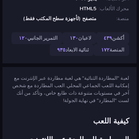
محرك الألعاب
HTML5
منصة
متصفح (لأجهزة سطح المكتب فقط)
أكشن
٤٣٩
لاعبان
١٣٠
التمرير الجانبي
١٢٠
المنصة
١٧٢
ثنائية الابعاد
٩٣٥
لعبة "المطاردة الثنائية" هي لعبة مطاردة عبر الإنترنت مع
إمكانية اللعب الجماعي المحلي. العب المطاردة مع شخص
آخر في مستويات متنوعة ذات طابع خاص، وتأكد من أنك
لست "المطارد" في نهاية الجولة!
كيفية اللعب