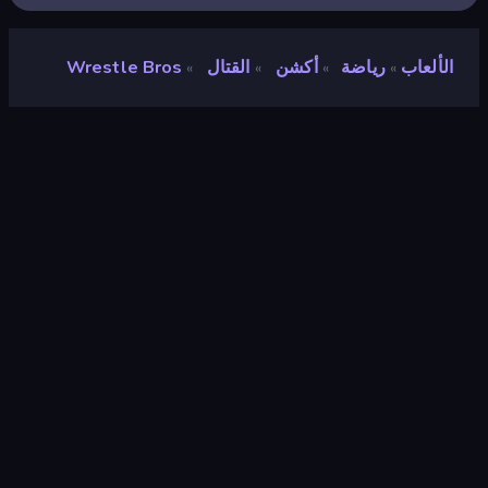
الألعاب
رياضة
أكشن
القتال
Wrestle Bros
»
»
»
»
Wrestle Bros
مطور
Blue Wizard Digital
تقييم
٨٫٧
(
استنادًا إلى الأشهر الستة الماضية
)
مطلق سراحه
يوليو ٢٠٢٣
محرك الألعاب
Externally hosted (iframe)
المنصات
متصفح (سطح المكتب، الهاتف المحمول،
الجهاز اللوحي), تطبيق CrazyGames
(iOS, Android)
توجيه
منظر جمالي
رياضة
١١٧
Mobile
٢٬٣٤٢
لاعبان
١٣٠