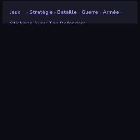
Jeux
Stratégie
Bataille
Guerre
Armée
»
»
»
»
»
Stickman Army: The Defenders
Stickman Army: The
Defenders
Développeur
Playtouch
Note
9,0
(
sur les 6 derniers mois
)
Date de sortie
août 2016
Moteur de jeu
Externally hosted (iframe)
Plateformes
Navigateur (ordinateur de bureau,
mobile, tablette), Application
CrazyGames (iOS, Android), App
Store (Android)