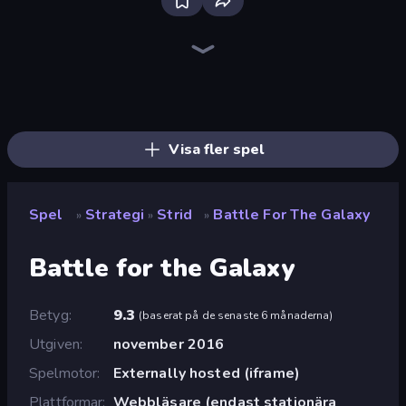
Bloxd.io
Ragdoll Archers
EvoWars.io
Piece of Cake: Merge and Bake
Veck.io
Traffic Rider
Racing Limits
Mahjongg Solitaire
Screw Out: Bolts and Nuts
Words of Wonders
Piles of Mahjong
Designville: Merge & Design
Space Waves
Miniblox
SkillWarz
Stickman Clash
Fortzone Battle Royale
Arrow Escape
Visa fler spel
Spel
Strategi
Strid
Battle For The Galaxy
»
»
»
Battle for the Galaxy
Betyg
9.3
(
baserat på de senaste 6 månaderna
)
Utgiven
november 2016
Spelmotor
Externally hosted (iframe)
Plattformar
Webbläsare (endast stationära