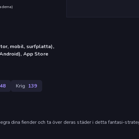
aderna
)
or, mobil, surfplatta),
Android), App Store
48
Krig
139
egra dina fiender och ta över deras städer i detta fantasi-strateg