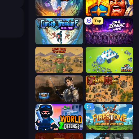
Cursed Treasure 1.5
WarLink: Crown & Clash
Top
Cursed Treasure Level Pack
Idle Zombie Wave: Survivors
Army Base Of America
Machine Eater
Battle Arena
Feudal Wars
World Z Defense - Zombie Defense
Firestone – Idle Clicker Online RPG