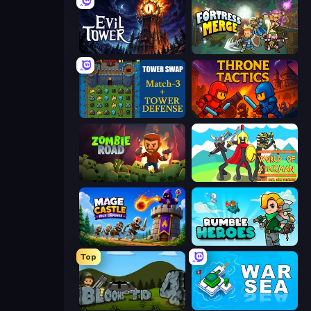
Evil Tower
Fortress Merge
Tower Swap
Throne Tactics
Zombie Road
World of Stickman Classic RTS
Mage Castle Idle Defense
Rumble Heroes
Top
Bloons Tower Defense 4
War Sea