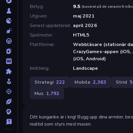
Betyg
9.5
(
baserat på de senaste 6 mån
Utgiven
maj 2021
Senast uppdaterad
april 2026
Spelmotor
HTML5
Plattformar
Webbläsare (stationär dat
CrazyGames-appen (iOS, 
(iOS, Android)
Inriktning
Landscape
Strategi
222
Mobile
2,363
Strid
5
Mus
1,792
Ditt kungarike är i krig! Bygg upp dina arméer, bes
realtid som styrs med musen.