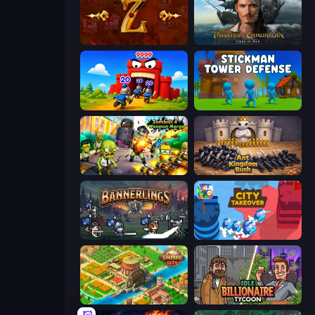
Tzared
Pirates of the Caribbean: ToW
TimeWarriors
Stickman Tower Defense Idle 3D
Zombies 4 Weapon Merge
Ant Kingdom Rush
Bannerlings
City Takeover
Empire City
Idle Billionaire Tycoon