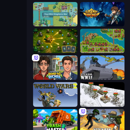
Four Mini Kingdoms War
Legend of Hero
Tiny Ranger
City Idle
Life Simulator: Road to Riches
Stickman WW2
World Wars 2
1941 Frozen Front