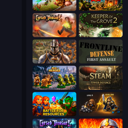
Infinity Kingdom
Tower Defense
Cursed Treasure
Keeper of the Grove 2
Khan Wars
Frontline Defense
Age of Heroes
Age of Steam Tower Defence
Battle for Resources
Gothic Story RPG