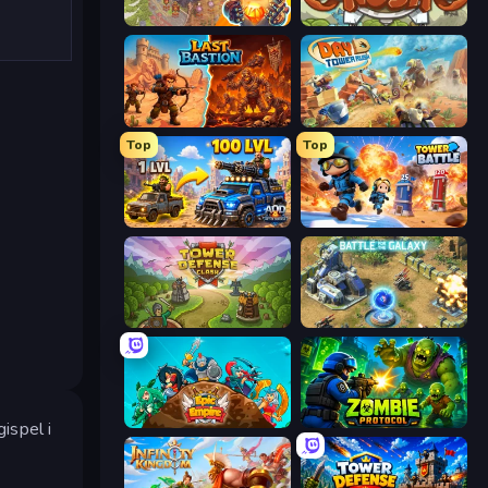
Cursed Treasure 2
Kingdom Rush
Last Bastion
Day D Tower Rush
Top
Top
AOD - Art Of Defense
Tower Battle
Tower Defense Clash
Battle for the Galaxy
Epic Empire: Tower Defense
Zombie Protocol
ispel i