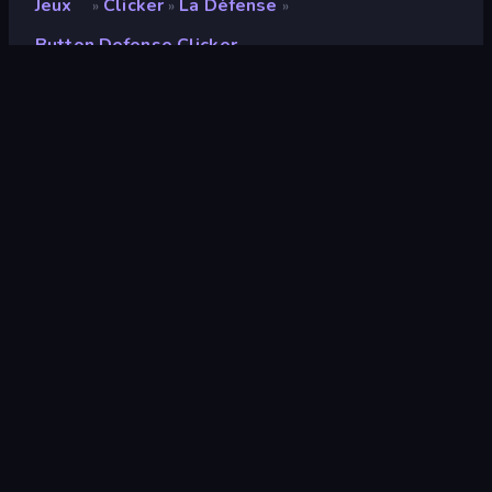
Jeux
Clicker
La Défense
»
»
»
Button Defense Clicker
Button Defense Clicker
Développeur
Blacktabb Games
Note
8,9
(
sur les 6 derniers mois
)
Date de sortie
octobre 2024
Mis à jour le
novembre 2024
Moteur de jeu
Unity 2022
Plateformes
Navigateur (ordinateur de bureau,
mobile, tablette), Application
CrazyGames (Android)
Orientation
Paysage