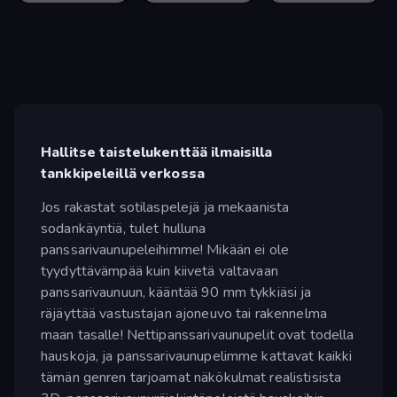
Hallitse taistelukenttää ilmaisilla
tankkipeleillä verkossa
Jos rakastat sotilaspelejä ja mekaanista
sodankäyntiä, tulet hulluna
panssarivaunupeleihimme! Mikään ei ole
tyydyttävämpää kuin kiivetä valtavaan
panssarivaunuun, kääntää 90 mm tykkiäsi ja
räjäyttää vastustajan ajoneuvo tai rakennelma
maan tasalle! Nettipanssarivaunupelit ovat todella
hauskoja, ja panssarivaunupelimme kattavat kaikki
tämän genren tarjoamat näkökulmat realistisista