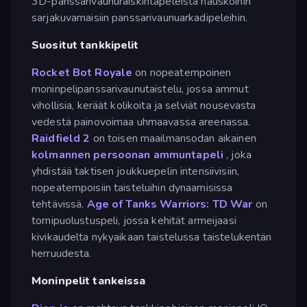
3D-panssarivaunuräiskintäpeleistä hauskoihin
sarjakuvamaisiin panssarivaunuarkadipeleihin.
Suositut tankkipelit
Rocket Bot Royale
on nopeatempoinen
moninpelipanssarivaunutaistelu, jossa ammut
vihollisia, keräät kolikoita ja selviät nousevasta
vedestä painovoimaa uhmaavassa areenassa.
Raidfield 2
on toisen maailmansodan aikainen
kolmannen persoonan ammuntapeli
, joka
yhdistää taktisen joukkuepelin intensiivisiin,
nopeatempoisiin taisteluihin dynaamisissa
tehtävissä.
Age of Tanks Warriors: TD War
on
tornipuolustuspeli, jossa kehität armeijaasi
kivikaudelta nykyaikaan taistelussa taistelukentän
herruudesta.
Moninpelit tankeissa