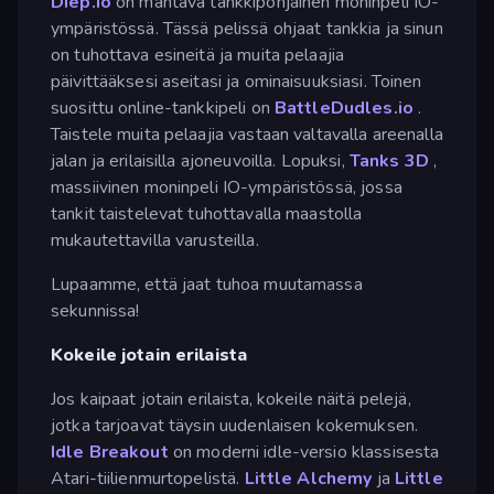
Diep.io
on mahtava tankkipohjainen moninpeli IO-
ympäristössä. Tässä pelissä ohjaat tankkia ja sinun
on tuhottava esineitä ja muita pelaajia
päivittääksesi aseitasi ja ominaisuuksiasi. Toinen
suosittu online-tankkipeli on
BattleDudles.io
.
Taistele muita pelaajia vastaan valtavalla areenalla
jalan ja erilaisilla ajoneuvoilla. Lopuksi,
Tanks 3D
,
massiivinen moninpeli IO-ympäristössä, jossa
tankit taistelevat tuhottavalla maastolla
mukautettavilla varusteilla.
Lupaamme, että jaat tuhoa muutamassa
sekunnissa!
Kokeile jotain erilaista
Jos kaipaat jotain erilaista, kokeile näitä pelejä,
jotka tarjoavat täysin uudenlaisen kokemuksen.
Idle Breakout
on moderni idle-versio klassisesta
Atari-tiilienmurtopelistä.
Little Alchemy
ja
Little