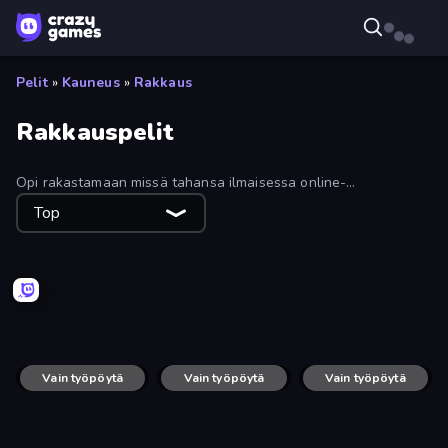
Pelit
»
Kauneus
»
Rakkaus
Rakkauspelit
Opi rakastamaan missä tahansa ilmaisessa online-
rakkauspelissämme. Mene treffeille, suutele ihastustasi ja
Top
testaa yhteensopivuuttasi. Nämä ovat loistavia pelejä
pelattavaksi ystävänpäivän aikaan. Tutustu rakkauspeleihin ja
pidä hauskaa!
Harley Learns To Love
Emerald and Amber
Love Tester
Vain työpöytä
Office Kissing (Japanese)
Vain työpöytä
Oh So Lucky, Doctor!
A Grim Love Tale
Vain työpöytä