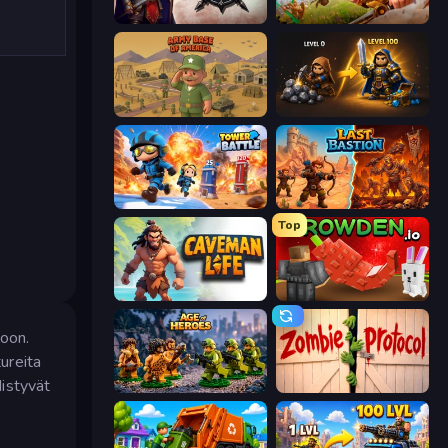
Stronghold Dude
Infinity Kingdom
Army Base Of America
Gothic Story RPG
Tower Battle
Last Bastion
Top
Caveman Life
Grow A Garden | Growden.io
toon.
tureita
distyvät
Age of Heroes
Zombie Protocol