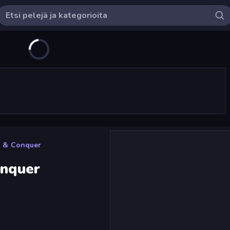
ld & Conquer
onquer