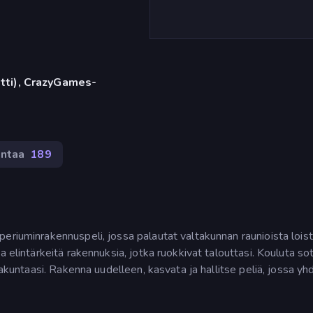
etti), CrazyGames-
ntaa
189
eriuminrakennuspeli, jossa palautat valtakunnan raunioista lois
 elintärkeitä rakennuksia, jotka ruokkivat talouttasi. Kouluta so
takuntaasi. Rakenna uudelleen, kasvata ja hallitse peliä, jossa yh