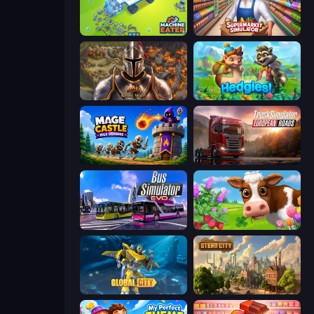
Machine Eater
Supermarket Simulator: Store Manager
Khan Wars
Hedgies
Mage Castle Idle Defense
Truck Simulator: European Roads
Bus Simulator: EVO
Country Life Meadows
Global City
Steam City