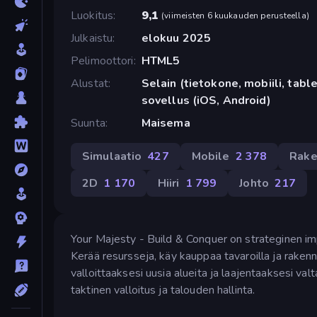
Luokitus
9,1
(
viimeisten 6 kuukauden perusteella
)
Julkaistu
elokuu 2025
Pelimoottori
HTML5
Alustat
Selain (tietokone, mobiili, tabl
sovellus (iOS, Android)
Suunta
Maisema
Simulaatio
427
Mobile
2 378
Rake
2D
1 170
Hiiri
1 799
Johto
217
Your Majesty - Build & Conquer on strateginen imp
Kerää resursseja, käy kauppaa tavaroilla ja rakenna
valloittaaksesi uusia alueita ja laajentaaksesi val
taktinen valloitus ja talouden hallinta.