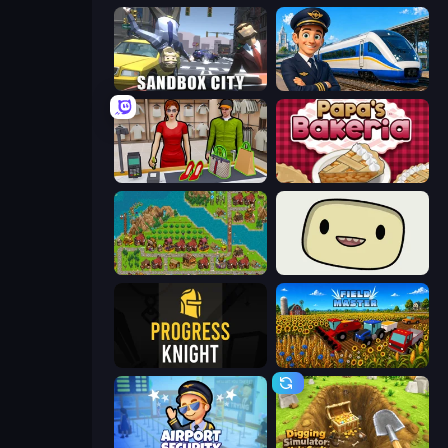
Sandbox City
Idle Train Empire Tycoon
Shop Master 3D
Papa's Bakeria
City Idle
SuperWEIRD
Progress Knight
Field Master