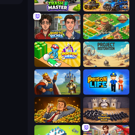
Trash Master
AOD - Art Of Defense
Life Simulator: Road to Riches
Empire City
Doctor Hero
Project Restoration
Idle Crafting Empire Tycoon
Prison Life
Idle Billionaire Tycoon
Ant Kingdom Rush