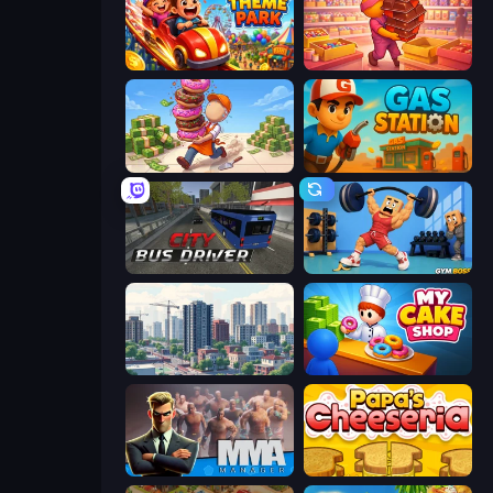
My Perfect Theme Park
Candy Packing Store
Donut Place
Gas Station
City Bus Driver
Gym Boss
SuperCity 3D
My Cake Shop
MMA Manager 2
Papa's Cheeseria