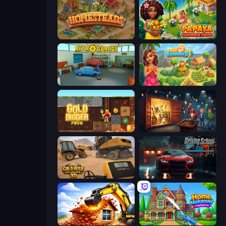
Homesteads: Dream Farm
Papaya Summer Farm
Retro Garage
The Farmers
Gold Digger FRVR
Container Auction
Gold Rush: Gold Simulator 3D
Driving School Simulator
City Constructor
Home Makeover Cleaning Game