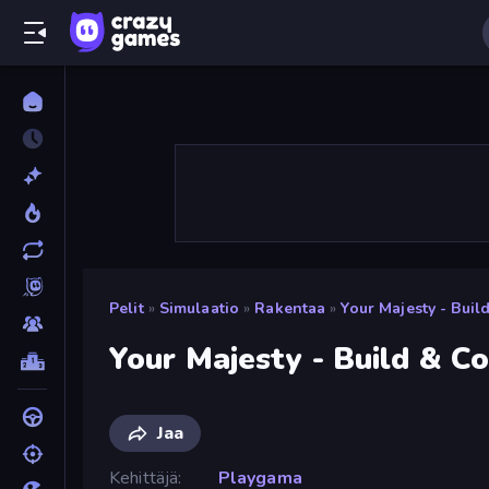
Pelit
»
Simulaatio
»
Rakentaa
»
Your Majesty - Bui
Your Majesty - Build & C
Jaa
Kehittäjä
Playgama