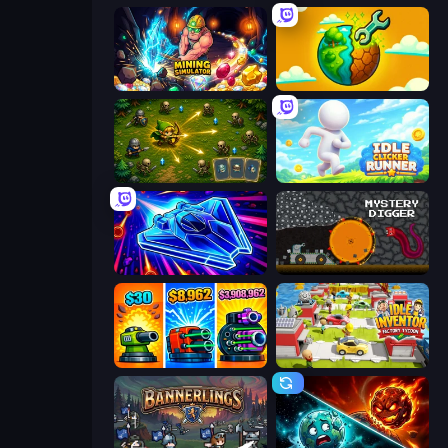
Mining Simulator
Land Explorers: Merge & Build
Tiny Ranger
Idle Clicker Runner
Stellar Swarm
Mystery Digger
Pumpkin Defense: Merge Cannon
Idle Inventor