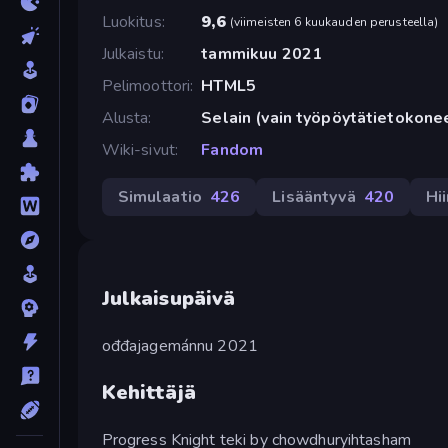
Luokitus
9,6
(
viimeisten 6 kuukauden perusteella
)
Julkaistu
tammikuu 2021
Pelimoottori
HTML5
Alusta
Selain (vain työpöytätietokone
Wiki-sivut
Fandom
Simulaatio
426
Lisääntyvä
420
Hii
Julkaisupäivä
ođđajagemánnu 2021
Kehittäjä
Progress Knight teki by chowdhuryihtasham