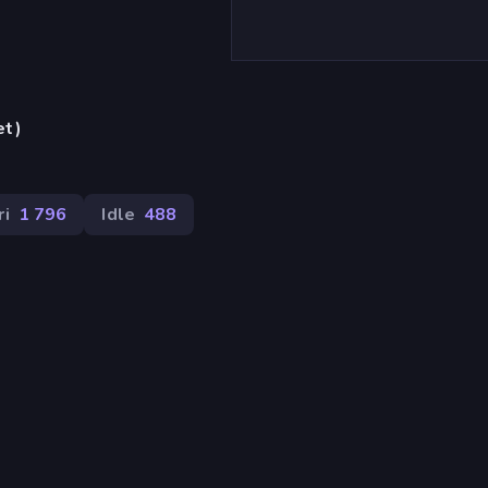
et)
ri
1 796
Idle
488