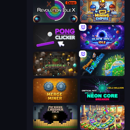
Revolution Idle X
Idle Mining Empire
Pong Clicker
Black Hole Idle
Cubidle
Planet Evolution: Idle Clicker
Merge Miner
Neon Core Breaker
Pickaxe Crusher Idle
Money Factory: Tycoon Idle Game