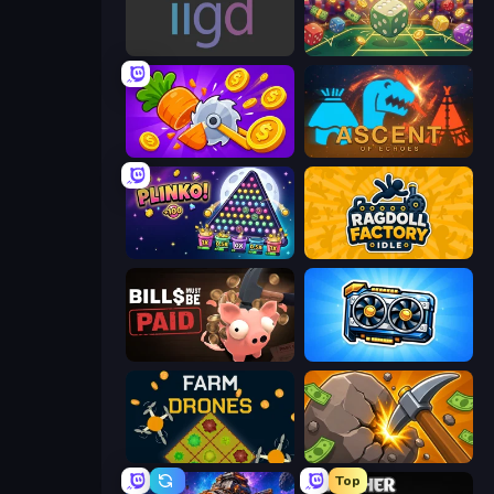
Idle Idle Gamedev
Just One More Roll
Farm Ring Idle
Ascent of Echoes
PLINKO!
Ragdoll Factory Idle
Bills Must Be Paid
GPU Tycoon Sim
Farm Drones
Mine Clicker
Top