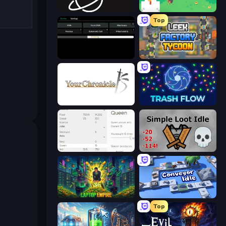
Space Company
The MachinEGG
Top
Evolve
Leek Factory Tycoon
Your Chronicle
Trash Flow
Idle Ants
Simple Loot Idle
Laptop Empire
Conveyor Idle
Top