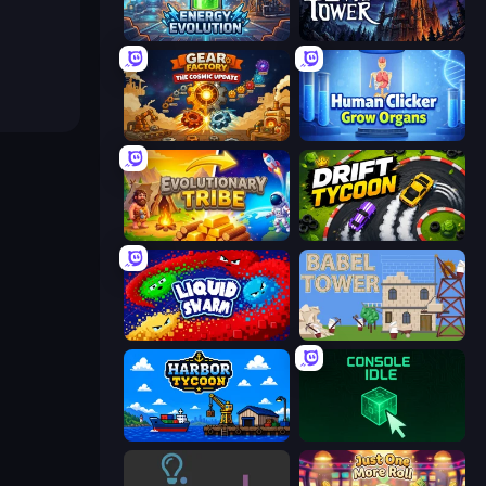
Energy Evolution
Evil Tower
Gear Factory
Human Clicker: Grow Organs
Evolutionary Tribe
Drift Tycoon
Liquid Swarm
Babel Tower
Harbor Tycoon
Console Idle