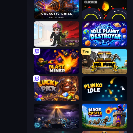
Galactic Drill
Crusher Clicker
Rotcalypse: Idle Incremental
Idle Planet Destroyer
Top
Blast Miner
Mr. Mine
Lucky Pick
Plinko Idle
The Last Lighthouse
Mage Castle Idle Defense