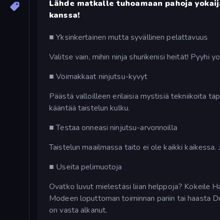
Lähde matkalle tuhoamaan pahoja yokaij
kanssa!
■ Yksinkertainen mutta syvällinen pelattavuus
Valitse vain, mihin ninja shurikenisi heität! Pyyhi yo
■ Voimakkaat ninjutsu-kyvyt
Päästä valloilleen erilaisia mystisiä tekniikoita ta
kääntää taistelun kulku.
■ Testaa onneasi ninjutsu-arvonnoilla
Taistelun maailmassa taito ei ole kaikki kaikessa.
■ Useita pelimuotoja
Ovatko luvut mielestäsi liian helppoja? Kokeile Ha
Modeen loputtoman toiminnan pariin tai haasta D
on vasta alkanut.