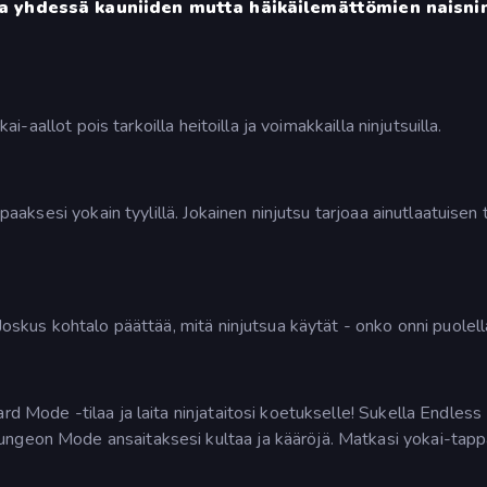
a yhdessä kauniiden mutta häikäilemättömien naisnin
kai-aallot pois tarkoilla heitoilla ja voimakkailla ninjutsuilla.
ppaaksesi yokain tyylillä. Jokainen ninjutsu tarjoaa ainutlaatuisen
 Joskus kohtalo päättää, mitä ninjutsua käytät - onko onni puolell
rd Mode -tilaa ja laita ninjataitosi koetukselle! Sukella Endless
ungeon Mode ansaitaksesi kultaa ja kääröjä. Matkasi yokai-tapp