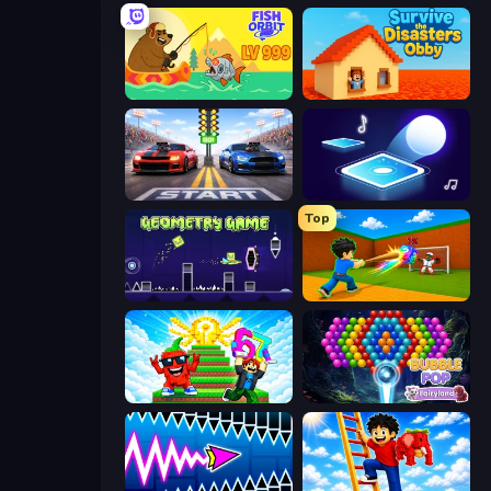
Fish Orbit
Survive the Disasters: Obby
Street Racer 2
Tile Jumper 3D
Top
Geometry Game
Baseball For Brainrot
Run and Jump for Brainrot
Bubble Pop Fairyland