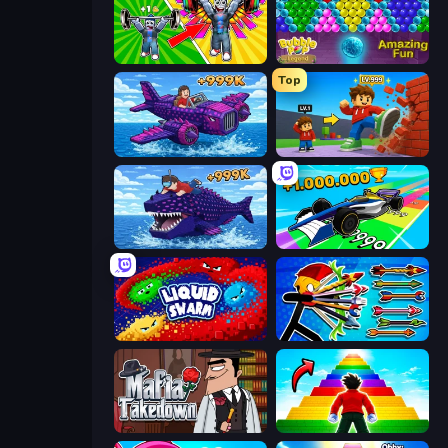
Obby: Gym Simulator, Escape
Bubble Pop Legend
Top
Obby Plane Power Challenge: Fly
Obby: +1 Click Wall Breaker
Obby Fish Challenge: Ride
Obby Car Challenge: Drive
Liquid Swarm
Archer Ragdoll Masters
Mafia Takedown
Obby Highest Jump Ever