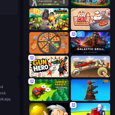
Ragdoll Archers
Mage Castle Idle Defense
Zombies 4 Weapon Merge
Cat Snack Bar
Ring Restaurant
Galactic Drill
Gun Hero: Cat Survival
Earn to Die: Zombie Ride
nä
ssä,
okaija,
Lumber Harvest: Tree Cutting Game
Furry Road