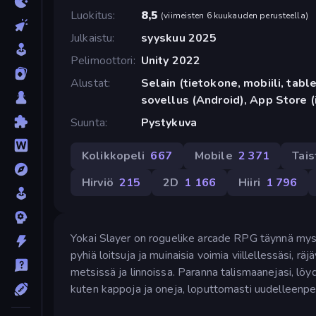
Luokitus
8,5
(
viimeisten 6 kuukauden perusteella
)
Julkaistu
syyskuu 2025
Pelimoottori
Unity 2022
Alustat
Selain (tietokone, mobiili, tabl
sovellus (Android), App Store (
Suunta
Pystykuva
Kolikkopeli
667
Mobile
2 371
Tais
Hirviö
215
2D
1 166
Hiiri
1 796
Yokai Slayer on roguelike arcade RPG täynnä myst
pyhiä loitsuja ja muinaisia voimia viillellessäsi, rä
metsissä ja linnoissa. Paranna talismaanejasi, löyd
kuten kappoja ja oneja, loputtomasti uudelleenpe