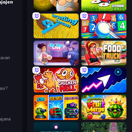
jojen
Gold Miner
Stone Grass: Mowing Simulator
Harvesting Season
Entropy
 tavan
Cooking Live
Food Truck Chef™: A Fun Cooking Game
asi?
Chicken Hell
Space Waves
ajana
Pumpkin Defense: Merge Cannon
Watermelon Fruit Merge Saga