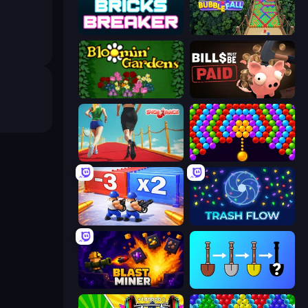
Bricks Breaker
Bubble Fall
Blooming Gardens
Bills Must Be Paid
Shoe Race
Bubble Story
Battle Brigade
Trash Flow
Blast Miner
Merge Tools - Merge and Dig