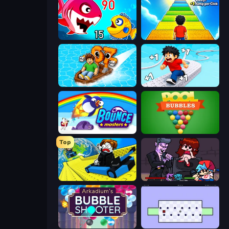
Fish Eat Getting Big
Obby: +1 Jump per Click
Float for Brainrots
Speed per Click: Obby
Bouncemasters
Pool Bubbles
Top
Cart Ride Danger Mount
Friday Night Funkin'
Arkadium's Bubble Shooter
World's Hardest Game