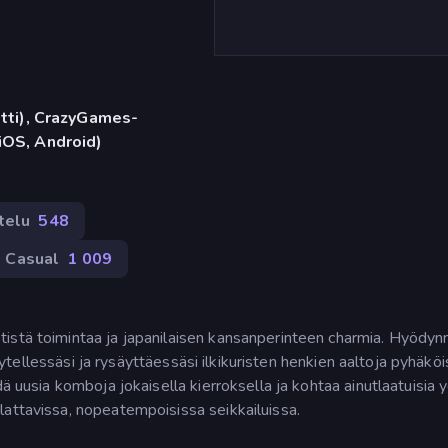
etti), CrazyGames-
iOS, Android)
telu
548
Casual
1 009
istä toimintaa ja japanilaisen kansanperinteen charmia. Hyödyn
jäytellessäsi ja rysäyttäessäsi ilkikuristen henkien aaltoja pyhäköi
ä uusia komboja jokaisella kierroksella ja kohtaa ainutlaatuisia y
lattavissa, nopeatempoisissa seikkailuissa.