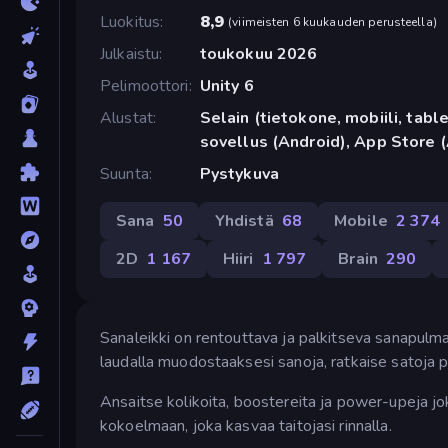
Luokitus
8,9
(
viimeisten 6 kuukauden perusteella
)
Julkaistu
toukokuu 2026
Pelimoottori
Unity 6
Alustat
Selain (tietokone, mobiili, tabl
sovellus (Android), App Store 
Suunta
Pystykuva
Sana
50
Yhdistä
68
Mobile
2 374
2D
1 167
Hiiri
1 797
Brain
290
Sanaleikki on rentouttava ja palkitseva sanapulmap
laudalla muodostaaksesi sanoja, ratkaise satoja 
Ansaitse kolikoita, boostereita ja power-upeja jokai
kokoelmaan, joka kasvaa taitojasi rinnalla.