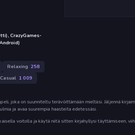
etti), CrazyGames-
(Android)
Relaxing
258
Casual
1 009
eli, joka on suunniteltu terävöittämään mieltäsi. Jäljennä kirjaim
pulmia ja avaa suurempia haasteita edetessäsi.
sella voitolla ja käytä niitä sitten kirjahyllysi täyttämiseen, vii