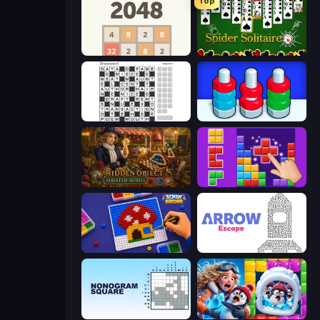
Top
2048
Spider Solitaire
Crossword
Nuts Puzzle: Sort By Color
Hidden Object: Street Of Secrets
BlockBuster Puzzle
Screw Sorting
Arrow Escape
Nonogram Square
Captain Blast