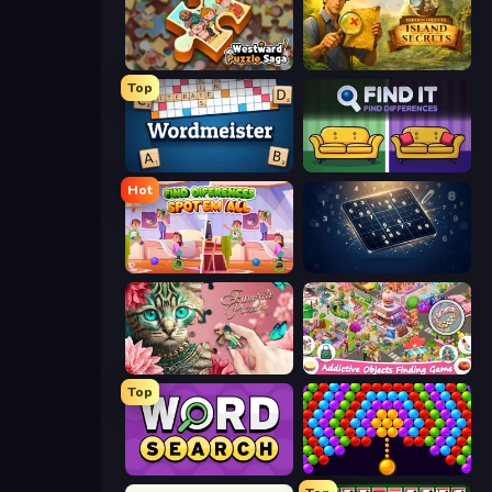
Westward Puzzle Saga
Hidden Objects: Island Secrets
Top
Wordmeister
Find It - Find The Differences
Hot
Find Differences: Spot 'Em All
Sudoku Classic & Killer
Favorite Puzzles
Scavenger Hunt - Hidden Items
Top
Daily Word Search
Bubble Story