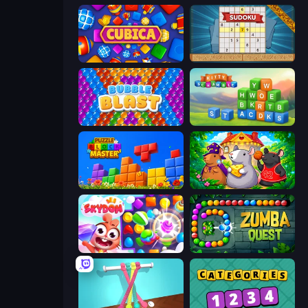
Cubica
Sudoku Online
Bubble Blast
Kitty Scramble: Word Stacks
Puzzle Block Master
Rat's House - Nonogram
Skydom
Zumba Quest