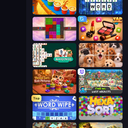
Coffee Color Blocks
Cryptoword
Color Cube Puzzle
Tap Gallery
Mahjongg Solitaire
Jigpic Solitaire
Thread Sort: Knit Pictures
Find Me: Lost Objects
Top
Word Wipe
Hexa Sort