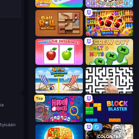
Logic Chain Master
Find The Cow
Ball Roll
Goods Triple Match 3D
What's The Difference?
Screw Out: Bolts and Nuts
Spot the Difference Forever
Arrow Escape: Puzzle
Top
ia
Hidden Objects
Block Blaster
htyisään