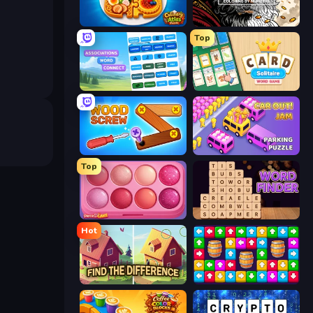
Culinary Atlas
Color Tap: Coloring by Numbers
Top
Associations - Word Connect
Card Solitaire: Word Game
Wood Screw: Bolts Puzzle
Car OUT! Jam Parking Puzzle
Top
Piece of Cake: Merge and Bake
Word Finder
Hot
Find The Difference
Tap Away Story