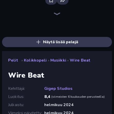
Ragdoll Archers
Mafia Takedown
Jelly Dye
Perfect Piano
Catch Tiles: Piano Game
Cat Snack Bar
Ladder to Brainhot: Climb
Run and Jump for Brainrot
Merge Tools - Merge and Dig
Bouncemasters
Money Ping Pong
Through the Wall
Bubble Blast
Soccer Dash
Break a Lucky Blocks with Brainrots
Tile Jumper 3D
Merge & Construct
Pumpkin Defense: Merge Cannon
Näytä lisää pelejä
Pelit
Kolikkopeli
Musiikki
Wire Beat
»
»
»
Wire Beat
Kehittäjä
Gigep Studios
Luokitus
8,4
(
viimeisten 6 kuukauden perusteella
)
Julkaistu
helmikuu 2024
Viimeksi päivitetty
helmikuu 2024