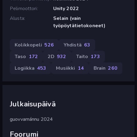
Pelimoottori
Unity 2022
Alusta
Selain (vain
työpöytätietokoneet)
Kolikkopeli
526
Yhdistä
63
Taso
172
2D
932
Taito
173
Logiikka
453
Musiikki
14
Brain
260
Julkaisupäivä
guovvamánnu 2024
Foorumi