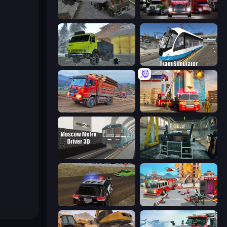
Russian Kamaz Truck Driver
Big Euro Truck Driving
Taiga Car Driver
Tram Simulator
Cargo Truck Driver Simulator
Fire Truck Driving School
Moscow Metro Driver 3D
Kamaz Truck Driver
POLICE Chase Simulator
Fireman 2024