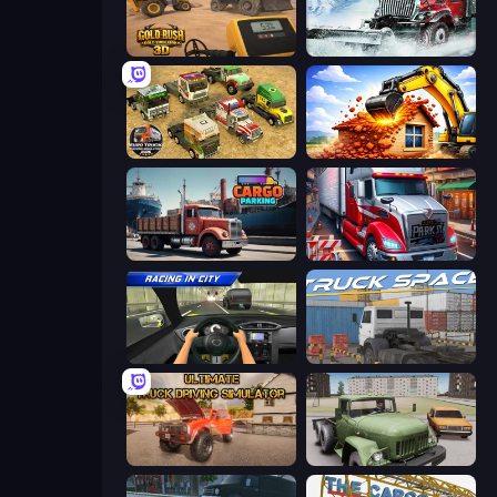
Gold Rush: Gold Simulator 3D
Snow Plow Truck
Euro Truck Driving Simulator 2025
City Constructor
Cargo Truck Parking
Just Park It 12
Racing in City
Truck Space
Ultimate Truck Driving Simulator 2020
Truck Driver Easy Road