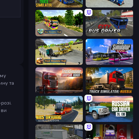
Truck Driving Simulator Game
Offroad Cargo Transport Truck
Bus Simulator Real
City Bus Driver
Truck Simulator Real
Bus Simulator: EVO
ому
ину та
Truck Simulator: European Roads
Truck Simulator: Russia
розі.
 ви
Bus Driving Simulator
Russian Car Driver ZIL 130