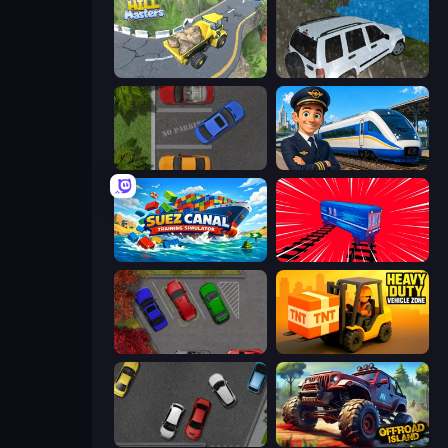
Hill Masters
Offroad Prado Mountain Hill Climbing
Parking Space
Idle Train Empire Tycoon
Suez Canal Training Simulator
Train Drift
OK Parking
Heavy Duty: Vehicle Zone
Time to Park
Offroad Island