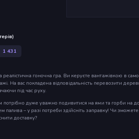
терів)
D
1 431
 та реалістична гоночна гра. Ви керуєте вантажівкою в сам
нтажі. На вас покладена відповідальність перевозити дерев
чаючи під час руху.
 потрібно дуже уважно подивитися на ями та горби на до
м палива – у разі потреби здійсніть заправку! Чи зможете
снити доставку?