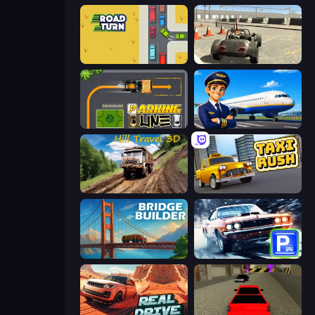
Road Turn
Free Rally
Parking Line
Idle Airport Tycoon
Hill Travel 3D
Taxi Rush
Bridge Builder
Real Car Parking