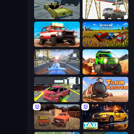
Freak Taxi Simulator
The Cargo
Offroad Masters Challenge
Field Master
Moto Racing Club
Offroad Life 3D
Garage Parking
Train Master
DriveTown
Taxi Driver: Master