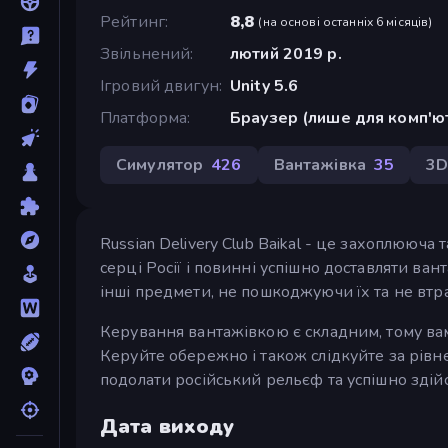
Рейтинг
8,8
(
на основі останніх 6 місяців
)
Звільнений
лютий 2019 р.
Ігровий двигун
Unity 5.6
Платформа
Браузер (лише для комп'ю
Симулятор
426
Вантажівка
35
3
Russian Delivery Club Baikal - це захоплююча
серці Росії і повинні успішно доставляти ва
інші предмети, не пошкоджуючи їх та не втра
Керування вантажівкою є складним, тому вам
Керуйте обережно і також слідкуйте за рівне
подолати російський рельєф та успішно здій
Дата виходу