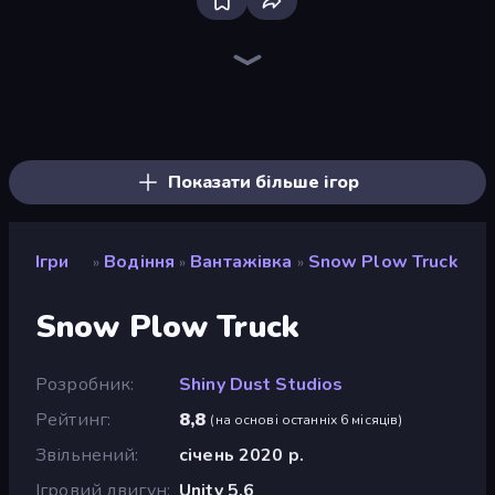
Bloxd.io
Ragdoll Archers
EvoWars.io
Veck.io
Piece of Cake: Merge and Bake
Racing Limits
Traffic Rider
Mahjongg Solitaire
Screw Out: Bolts and Nuts
Words of Wonders
Piles of Mahjong
Designville: Merge & Design
Miniblox
Space Waves
Stickman Clash
SkillWarz
Fortzone Battle Royale
Arrow Escape
Показати більше ігор
Ігри
Водіння
Вантажівка
Snow Plow Truck
»
»
»
Snow Plow Truck
Розробник
Shiny Dust Studios
Рейтинг
8,8
(
на основі останніх 6 місяців
)
Звільнений
січень 2020 р.
Ігровий двигун
Unity 5.6