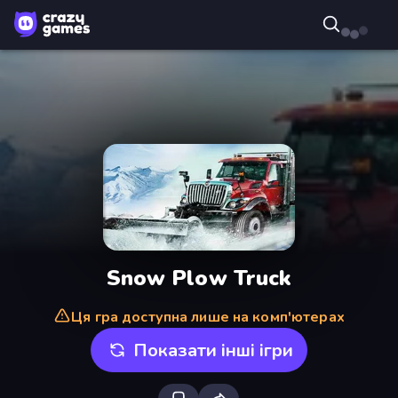
Snow Plow Truck
Ця гра доступна лише на комп'ютерах
Показати інші ігри