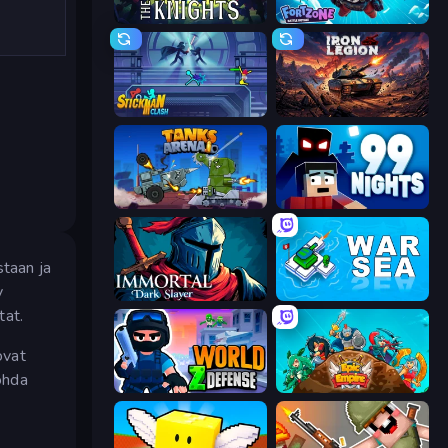
War the Knights
Fortzone Battle Royale
Stickman Clash
Iron Legion
Tanks Arena io: Craft & Combat
99 Nights (Bloxd.io)
staan ja
y
Immortal: Dark Slayer
War Sea
tat.
ovat
nohda
World Z Defense - Zombie Defense
Epic Empire: Tower Defense