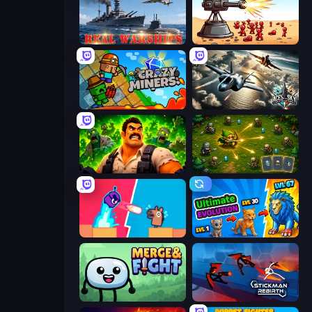
Real Warships
Defender Idle 2
Crazy Miners
Aces of the Sky: Epic Dogfights
Zombie Lab Escape
Tiny Ranger
Boom Slingers ReBoom
Ultimate Evolution
Merge & Fight
Stickman Rebirth