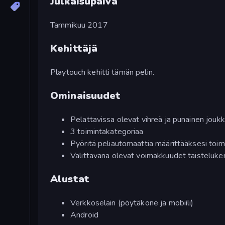
Julkaisupäivä
Tammikuu 2017
Kehittäjä
Playtouch kehitti tämän pelin.
Ominaisuudet
Pelattavissa olevat vihreä ja punainen jouk
3 toimintakategoriaa
Pyöritä peliautomaattia määrittääksesi toim
Valittavana olevat voimakkuudet taisteluken
Alustat
Verkkoselain (pöytäkone ja mobiili)
Android