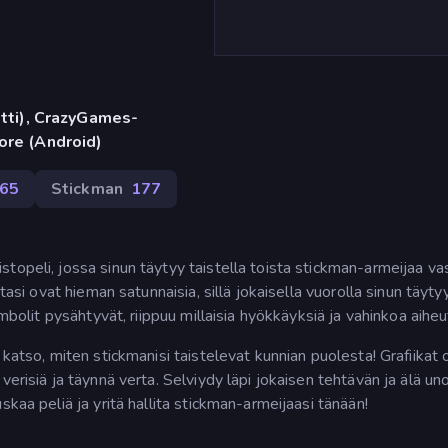
etti), CrazyGames-
ore (Android)
165
Stickman
177
topeli, jossa sinun täytyy taistella toista stickman-armeijaa va
tasi ovat hieman satunnaisia, sillä jokaisella vuorolla sinun täyty
ymbolit pysähtyvät, riippuu millaisia hyökkäyksiä ja vahinkoa aiheu
 katso, miten stickmanisi taistelevat kunnian puolesta! Grafiikat 
verisiä ja täynnä verta. Selviydy läpi jokaisen tehtävän ja älä u
kaa peliä ja yritä hallita stickman-armeijaasi tänään!