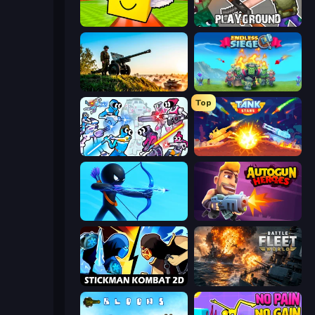
Lucky Brainrot Blocks Online
Playground
Artillery Vs Tanks
Endless Siege
Top
Space Wars Battleground
Tank Stars
Archers Random
Autogun Heroes
Stickman Kombat 2D
Battle Fleet World