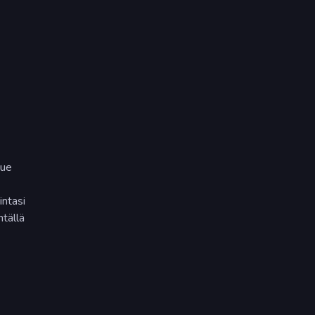
kue
intasi
tällä