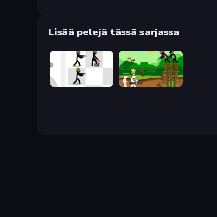
Lisää pelejä tässä sarjassa
Stickman Army: The Defenders
Stickman Army: The Resistance