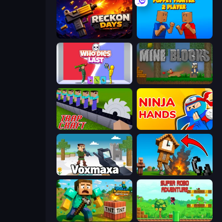
Reckon Days
Puppet Fighter 2 Player
Who Dies Last?
Mine Blocks
Trap Craft
Ninja Hands
Voxmaxa
Noob Fuse
Voxel Playground: Ragdoll Noob
Super Robo - Adventure