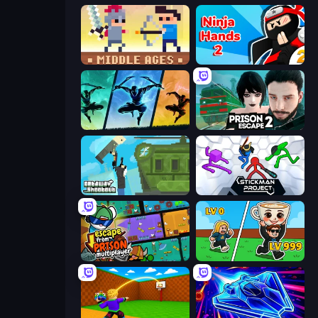
Castle Wars: Middle Ages
Ninja Hands 2
Shadow Ninja Revenge
Prison Escape 2
Getaway Shootout
Stickman Project
Escape From Prison Multiplayer
Brainrot Arena Online