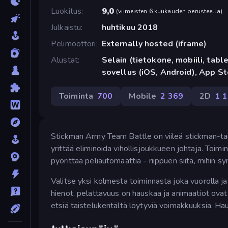
Luokitus
9,0
(
viimeisten 6 kuukauden perusteella
)
Julkaistu
huhtikuu 2018
Pelimoottori
Externally hosted (iframe)
Alustat
Selain (tietokone, mobiili, tabl
sovellus (iOS, Android), App St
Toiminta
700
Mobile
2 369
2D
1 
Stickman Army Team Battle on viileä stickman-tais
yrittää eliminoida vihollisjoukkueen johtaja. Toimin
pyörittää peliautomaattia - riippuen siitä, mihin s
Valitse yksi kolmesta toiminnasta joka vuorolla ja
hienot, pelattavuus on hauskaa ja animaatiot ovat 
etsiä taistelukentältä löytyviä voimakkuuksia. Haus