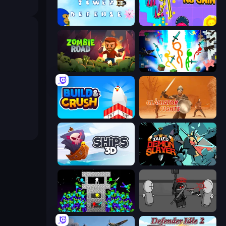
Bloons Tower Defense 3
No Pain No Gain - Ragdoll Sandbox
Zombie Road
Stickman Epic
Build and Crush
Gladiator Fights
Ships 3D
Tailed Demon Slayer
Stick Epic Fighter
Madness Project Nexus