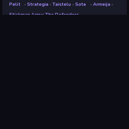
Pelit
Strategia
Taistelu
Sota
Armeija
»
»
»
»
»
Stickman Army: The Defenders
Stickman Army: The
Defenders
Kehittäjä
Playtouch
Luokitus
9,0
(
viimeisten 6 kuukauden perusteella
)
Julkaistu
elokuu 2016
Pelimoottori
Externally hosted (iframe)
Alustat
Selain (tietokone, mobiili, tabletti),
CrazyGames-sovellus (iOS,
Android), App Store (Android)
Strategia
164
Armeija
24