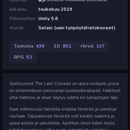
Julkaistu
toukokuu 2019
Pelimoottori
Unity 5.6
Alusta
Selain (vain työpöytätietokoneet)
Toiminta
439
3D
851
Hirviö
137
RPG
53
Spellsword: The Last Crusade on upea roolipeli, jossa
on ensimmäisen persoonan luolaseikkailupeli. Hallitset
yhtä hahmoa ja sinun täytyy edetä eri luolastojen läpi.
Saat edetessäsi taistella erilaisia hirviöitä ja olentoja
vastaan. Tappaessasi hirviöitä voit kerätä saalista ja
uusia aseita ja varusteita. Ajoittain sinun tulee myös
kohdata pomoja, jotka ovat voimakkaita olentoja.