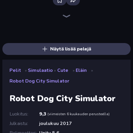
Bloxd.io
Ragdoll Archers
EvoWars.io
Veck.io
Piece of Cake: Merge and Bake
Racing Limits
Traffic Rider
Mahjongg Solitaire
Screw Out: Bolts and Nuts
Words of Wonders
Piles of Mahjong
Designville: Merge & Design
Miniblox
Stickman Clash
Space Waves
SkillWarz
Fortzone Battle Royale
Arrow Escape
Näytä lisää pelejä
Pelit
Simulaatio
Cute
Eläin
»
»
»
»
Robot Dog City Simulator
Robot Dog City Simulator
Luokitus
9,3
(
viimeisten 6 kuukauden perusteella
)
Julkaistu
joulukuu 2017
Pelimoottori
Unity 5.6