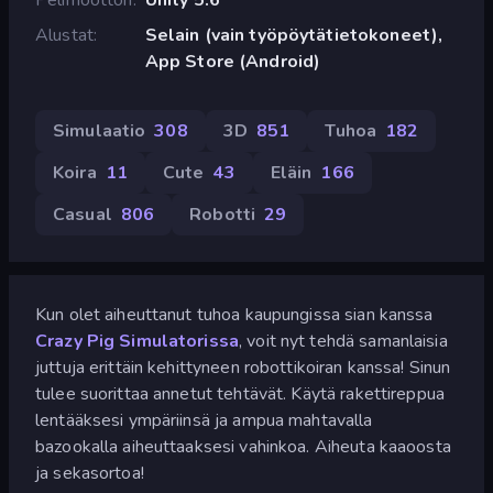
Alustat
Selain (vain työpöytätietokoneet),
App Store (Android)
Simulaatio
308
3D
851
Tuhoa
182
Koira
11
Cute
43
Eläin
166
Casual
806
Robotti
29
Kun olet aiheuttanut tuhoa kaupungissa sian kanssa
Crazy Pig Simulatorissa
, voit nyt tehdä samanlaisia
juttuja erittäin kehittyneen robottikoiran kanssa! Sinun
tulee suorittaa annetut tehtävät. Käytä rakettireppua
lentääksesi ympäriinsä ja ampua mahtavalla
bazookalla aiheuttaaksesi vahinkoa. Aiheuta kaaoosta
ja sekasortoa!