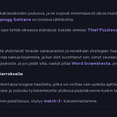
ikkaklassikoiden joukossa, ja ne sopivat erinomaisesti ulkoa mu
jongg Solitaire
on loistava lähtökohta.
et saisi tehdä oikeassa elämässä: kokeile onneasi
Thief Puzzles
 yhdistävät terävän sanavaraston ja nerokkaan strategian, haast
a sanoja kirjaimista, ja kun olet suorittanut sen, siirryt seuraa
joukosta, ja jos pidät siitä, saatat pitää
Word Scramblesta,
jos
ierrokselle
rtaisia loogisia haasteita, jotka voi voittaa vain uudella ajatte
 sinä ja ystäväsi työskentelette yhdessä päästäksenne kunkin t
ainen pelattavuus, löytyy
match-3-
kokoelmastamme.