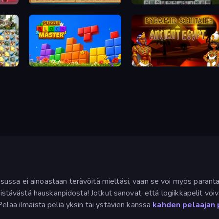
Sudoku Online
Mahjong 3D Classic
Puzzle Block Master
Pyramid Solitaire Ancient Egypt
ssa ei ainoastaan terävöitä mieltäsi, vaan se voi myös parantaa k
irkistävästä hauskanpidosta! Jotkut sanovat, että logiikkapelit 
elaa ilmaista peliä yksin tai ystävien kanssa
kahden pelaajan 