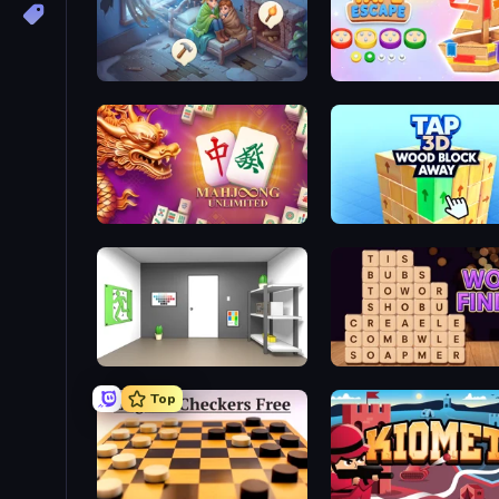
Merge Haven
Tape Escape
Mahjong Unlimited
Tap 3D Wood Block Awa
Paint Room Escape
Word Finder
Top