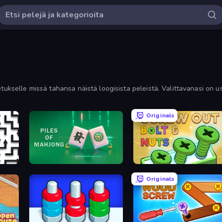
tukselle missä tahansa näistä loogisista peleistä. Valittavanasi on us
Originals
Piles of Mahjong
Screw Out: Bolts and Nuts
Originals