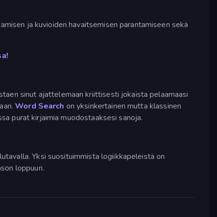
istamisen ja kuvioiden havaitsemisen parantamiseen sekä
sa!
aen sinut ajattelemaan kriittisesti jokaista pelaamaasi
vaan.
Word Search
on yksinkertainen mutta klassinen
sa purat kirjaimia muodostaaksesi sanoja.
lutavalla. Yksi suosituimmista logiikkapeleistä on
ason loppuun.