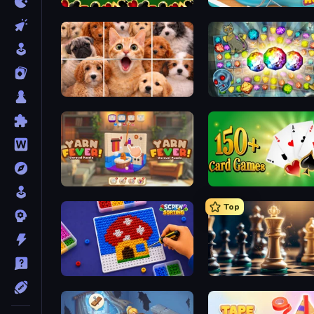
Spider Solitaire
Open House
Jigpic Solitaire
Forgotten Treasure 2
Yarn Fever! Unravel Puzzle
Top
Screw Sorting
Chess Free