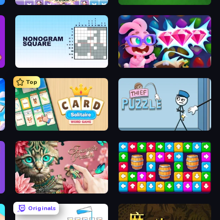
Find The Cow
Hearts: Classic
Nonogram Square
Skydom: Reforged
Top
Card Solitaire: Word Game
Thief Puzzle
Favorite Puzzles
Tap Away Story
Originals