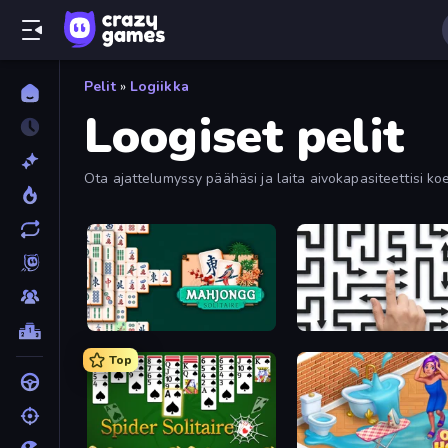
Pelit
»
Logiikka
Loogiset pelit
Ota ajattelumyssy päähäsi ja laita aivokapasiteettisi koe
logiikkapelejä.
Mahjongg Solitaire
Arrow Escape: Puzzle
Top