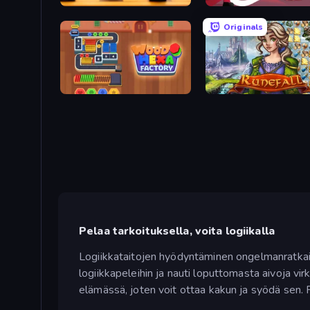
English Checkers Free
Kiomet
Originals
Wood Hexa Factory!
Runefall
Pelaa tarkoituksella, voita logiikalla
Logiikkataitojen hyödyntäminen ongelmanratkaisu
logiikkapeleihin ja nauti loputtomasta aivoja v
elämässä, joten voit ottaa kakun ja syödä sen. P