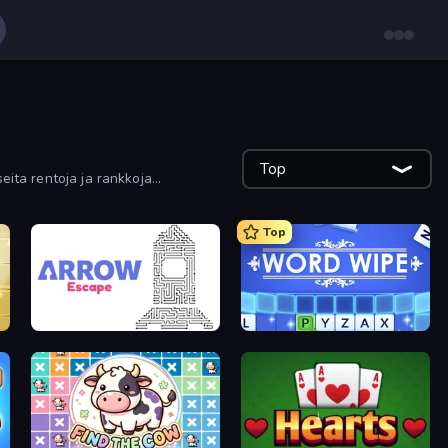
Top
eita rentoja ja rankkoja
Top
Arrow Escape
Word Wipe