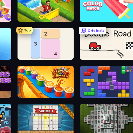
Park Town
Color Match
Top
Originals
y
Shikaku Puzzle
Doodle Road
Coffee Color Blocks
Blocks and that’s it