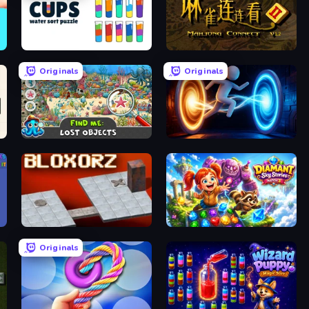
Cups - Water Sort Puzzle
Mahjong Connect 2 (Legacy)
Originals
Originals
Find Me: Lost Objects
Portal Escape
Bloxorz
Diamant: Sky Stories Match 3
Originals