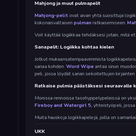
Mahjong ja muut pulmapelit
Mahjong-pelit
ovat aivan yhtä suosittuja logi
kokonaisvaltaisen
pulman
ratkaisemiseen.
Mah
Voit käyttää logiikkaa tehdäksesi jotain, mitä 
Sanapelit: Logiikka kohtaa kielen
Jotkut mukaansatempaavimmista logiikkapeleistä
sanaa kohden.
Word Wipe
antaa sinun muodosta
peli, jossa löydät sanan sekoitettujen kirjainten 
Ratkaise pulmia päästäksesi seuraavalle k
Monissa rennoissa tasohyppelypeleissä on yksinke
Fireboy and Watergirl 5,
yhteistyöpeli, jossa
Muita hauskoja logiikkapelejä, joilla on samanl
UKK