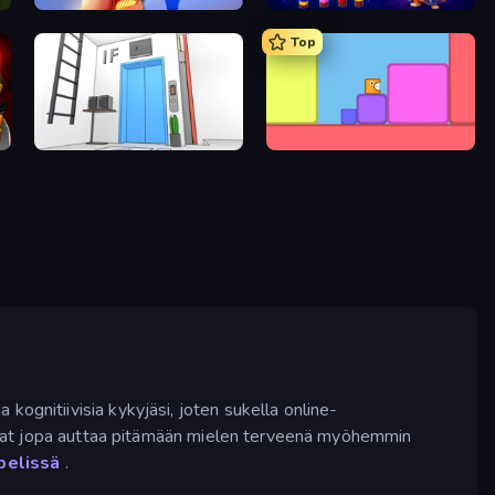
Twisted Tangle
Wizard Puppy: Magic Sort
Top
Elevator Room Escape
Level EATEN!
ognitiivisia kykyjäsi, joten sukella online-
voivat jopa auttaa pitämään mielen terveenä myöhemmin
pelissä
.