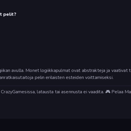
t pelit?
iikan avulla. Monet logiikkapulmat ovat abstrakteja ja vaativat t
nratkaisutaitoja pelin erilaisten esteiden voittamiseksi.
 CrazyGamesissa, latausta tai asennusta ei vaadita. 🎮 Pelaa Mahj