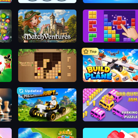
Nuts Puzzle: Sort By Color
Wood Screw: Bolts Puzzle
MatchVentures
BlockBuster Puzzle
Top
Classic Card Games Collection
Wood Block Journey
Build A Plane
Updated
Mechacraft.io
Car OUT! Jam Parking Puzzle