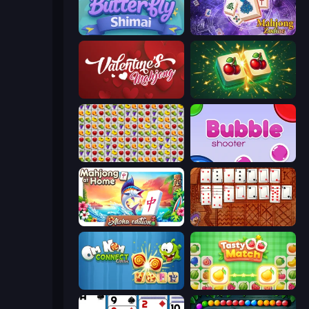
Butterfly Shimai
Mahjong Solitaire Zodiac
Valentine Mahjong
Mahjong Puzzle: Tile Match
Same Game Fruit Collapse
Bubble Shooter
Aloha Mahjong
Algerian Solitaire
Om Nom Connect Classic
Tasty Match: Mahjong Pairs