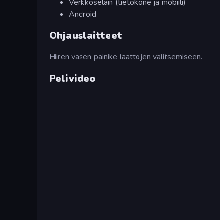
Verkkoselain (tietokone ja mobiili)
Android
Ohjauslaitteet
Hiiren vasen painike laattojen valitsemiseen.
Pelivideo