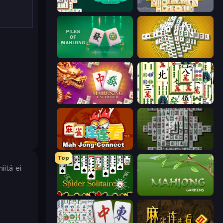
Mahjongg Solitaire
Mahjong Online
Piles of Mahjong
Mahjong Tower
Mahjong Unlimited
Mahjong Shanghai
Mahjong Connect (Legacy)
Mahjong 3D Classic
Top
iitä ei
Spider Solitaire
Mahjong Gardens