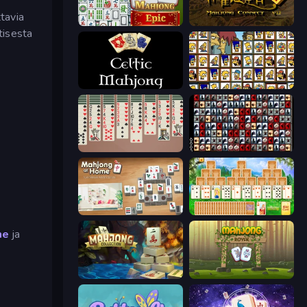
ttavia
Mahjong Epic
Mahjong Connect 2 (Legacy)
tisesta
Celtic Mahjong Solitaire
Tiles of the Simpsons
Spider Solitaire 2 Suits
War Mahjong
Scandinavian Mahjong
Magic Towers Solitaire
me
ja
Mahjong Collection
Mahjong Royal