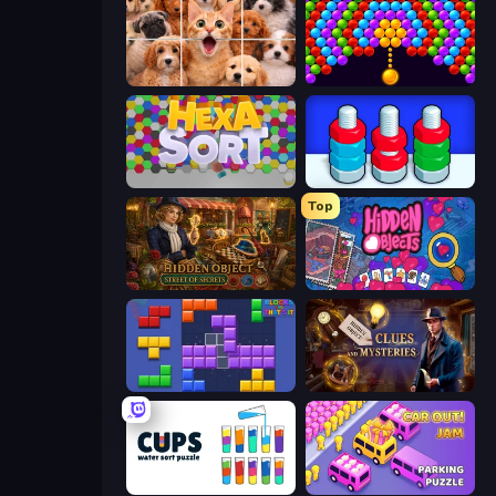
Jigpic Solitaire
Bubble Story
Hexa Sort
Nuts Puzzle: Sort By Color
Top
Hidden Object: Street Of Secrets
Hidden Objects
Blocks and that’s it
Hidden Object: Clues and Mysteries
Cups - Water Sort Puzzle
Car OUT! Jam Parking Puzzle