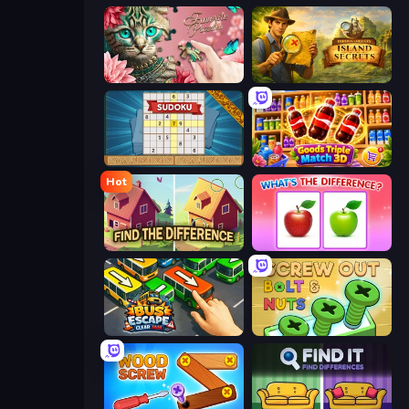
Favorite Puzzles
Hidden Objects: Island Secrets
Sudoku Online
Goods Triple Match 3D
Hot
Find The Difference
What's The Difference?
Bus Escape: Clear Jam
Screw Out: Bolts and Nuts