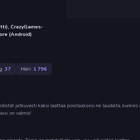
etti), CrazyGames-
ore (Android)
g
37
Hiiri
1 796
istät jatkuvasti kaksi laattaa poistaaksesi ne laudalta, kunnes n
 taso on valmis!