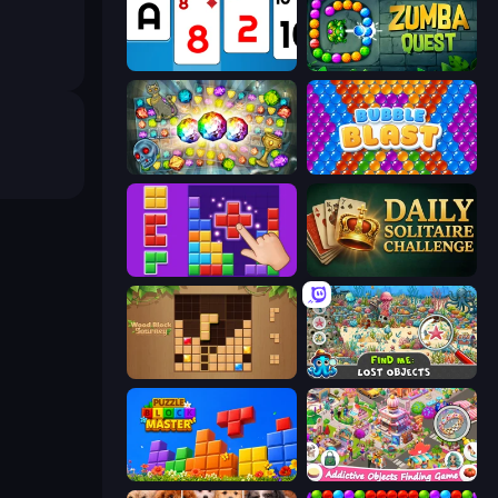
Social Solitaire
Zumba Quest
Forgotten Treasure 2
Bubble Blast
BlockBuster Puzzle
Daily Solitaire Challenge
Wood Block Journey
Find Me: Lost Objects
Puzzle Block Master
Scavenger Hunt - Hidden Items