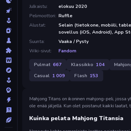
Julkaistu
elokuu 2020
Pelimoottori
Ruffle
Alustat
Selain (tietokone, mobiili, tabl
sovellus (iOS, Android), App St
Suunta
Vaaka / Pysty
Wiki-sivut
Fandom
Pulmat
667
Klassikko
104
Mahjon
Casual
1 009
Flash
153
Mahjong Titans on ikoninen mahjong-peli, jossa yhd
ole enää jäljellä. Kun olet poistanut kaikki laatat,
Kuinka pelata Mahjong Titansia