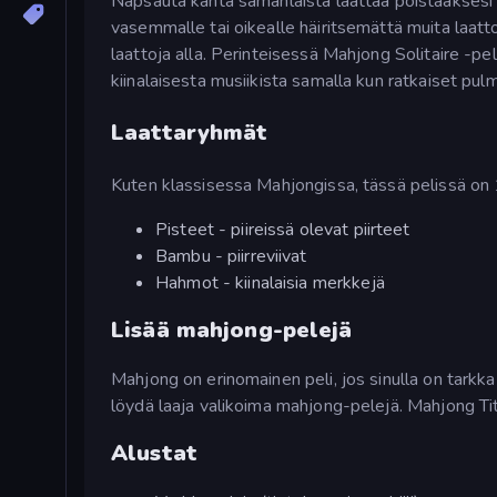
Napsauta kahta samanlaista laattaa poistaaksesi ne
vasemmalle tai oikealle häiritsemättä muita laatto
laattoja alla. Perinteisessä Mahjong Solitaire -pe
kiinalaisesta musiikista samalla kun ratkaiset pul
Laattaryhmät
Kuten klassisessa Mahjongissa, tässä pelissä on
Pisteet - piireissä olevat piirteet
Bambu - piirreviivat
Hahmot - kiinalaisia merkkejä
Lisää mahjong-pelejä
Mahjong on erinomainen peli, jos sinulla on tarkka 
löydä laaja valikoima mahjong-pelejä. Mahjong Ti
Alustat