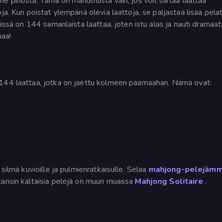
 pinosta. Tämä on mahdollista vain, jos voit siirtää laattaa
ja. Kun poistat ylempänä olevia laattoja, se paljastaa lisää pela
lissä on 144 samanlaista laattaa, joten istu alas ja nauti dramaat
maa!
 144 laattaa, jotka on jaettu kolmeen päämaahan. Nämä ovat:
silmä kuvioille ja pulmienratkaisulle. Selaa
mahjong-pelejäm
tansin kaltaisia pelejä on muun muassa
Mahjong Solitaire
.