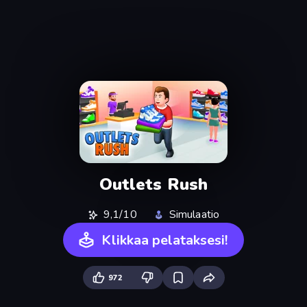
Outlets Rush
9,1/10
Simulaatio
Klikkaa pelataksesi!
972